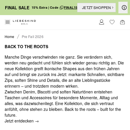
FINAL SALE
JETZT SHOPPEN
15% Extra | Code
FINAL15
Home
Pre Fall 2026
BACK TO THE ROOTS
Manche Dinge verschwinden nie ganz. Sie verändern sich,
werden neu gedacht und fühlen sich wieder genau richtig an. Die
neue Kollektion greift ikonische Shapes aus den frühen Jahren
auf und bringt sie zurück ins Jetzt: markante Schnallen, sichtbare
Zips, soften Shine und Details, die an alte Lieblingsstücke
erinnern – und trotzdem modern wirken.
Zwischen Denim, Biscotti und soften Naturtönen entstehen
Taschen und Accessoires für besondere Momente, Alltag und
alles, was dazwischenliegt. Eine Kollektion, die sich vertraut
anfühlt, ohne stehen zu bleiben. Back to the roots – built for the
future.
Jetzt entdecken →