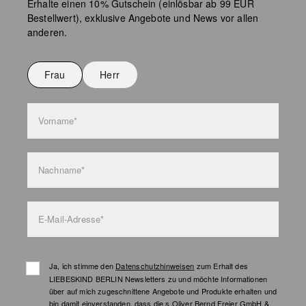
Erhalte einen 10% Gutschein (einlösbar ab 99 EUR
Bestellwert), exklusive Angebote und News vor allen
anderen.
Frau
Herr
Vorname*
Nachname*
E-Mail-Adresse*
Ja, ich stimme den
Datenschutzhinweisen
zum Erhalt des
LIEBESKIND BERLIN Newsletters zu und möchte Informationen
über auf mich zugeschnittene Angebote und Produkte erhalten und
bin damit einverstanden, dass die s.Oliver Bernd Freier GmbH &