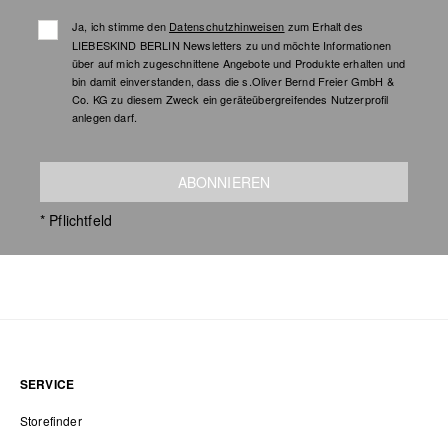
Ja, ich stimme den
Datenschutzhinweisen
zum Erhalt des
LIEBESKIND BERLIN Newsletters zu und möchte Informationen
über auf mich zugeschnittene Angebote und Produkte erhalten und
bin damit einverstanden, dass die s.Oliver Bernd Freier GmbH &
Co. KG zu diesem Zweck ein geräteübergreifendes Nutzerprofil
anlegen darf.
ABONNIEREN
* Pflichtfeld
SERVICE
Storefinder