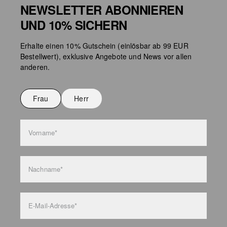
NEWSLETTER ABONNIEREN
UND 10% SICHERN
Erhalte einen 10% Gutschein (einlösbar ab 99 EUR
Bestellwert), exklusive Angebote und News vor allen
anderen.
Frau
Herr
Vorname*
Nachname*
E-Mail-Adresse*