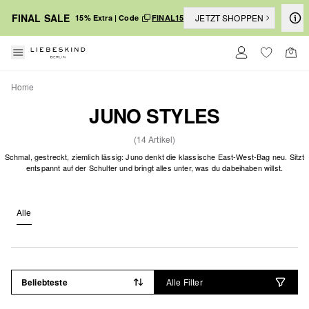
FINAL SALE
JETZT SHOPPEN
15% Extra | Code
FINAL15
Home
JUNO STYLES
(14 Artikel)
Schmal, gestreckt, ziemlich lässig: Juno denkt die klassische East-West-Bag neu. Sitzt
entspannt auf der Schulter und bringt alles unter, was du dabeihaben willst.
Alle
Beliebteste
Alle Filter
NEU IM SALE
NEU IM SALE