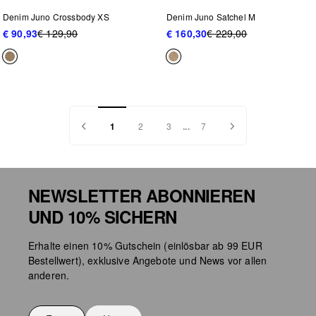
Denim Juno Crossbody XS
Denim Juno Satchel M
€ 90,93
€ 129,90
€ 160,30
€ 229,00
1
2
3
...
7
NEWSLETTER ABONNIEREN
UND 10% SICHERN
Erhalte einen 10% Gutschein (einlösbar ab 99 EUR
Bestellwert), exklusive Angebote und News vor allen
anderen.