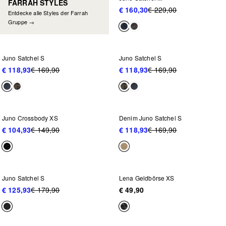
FARRAH STYLES
€ 160,30
€ 229,00
Entdecke alle Styles der Farrah
Gruppe →
NEU IM SALE
NEU IM SALE
-30%
-30%
Juno Satchel S
Juno Satchel S
€ 118,93
€ 169,90
€ 118,93
€ 169,90
NEU IM SALE
NEU IM SALE
-30%
-30%
Juno Crossbody XS
Denim Juno Satchel S
€ 104,93
€ 149,90
€ 118,93
€ 169,90
NEU IM SALE
-30%
Juno Satchel S
Lena Geldbörse XS
€ 125,93
€ 179,90
€ 49,90
NEU IM SALE
NEU IM SALE
-30%
-30%