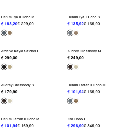
NEU IM SALE
NEU IM SALE
-20%
-20%
Denim Lya II Hobo M
Denim Lya II Hobo S
€ 183,20
€ 229,00
€ 135,92
€ 169,90
Archive Kayla Satchel L
Audrey Crossbody M
€ 299,00
€ 249,00
NEU IM SALE
-40%
Audrey Crossbody S
Denim Farrah II Hobo M
€ 179,90
€ 101,94
€ 169,90
NEU IM SALE
NEU IM SALE
-40%
-15%
Denim Farrah II Hobo M
Zita Hobo L
€ 101,94
€ 169,90
€ 296,90
€ 349,00