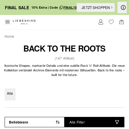
FINAL SALE
JETZT SHOPPEN
15% Extra | Code
FINAL15
Home
BACK TO THE ROOTS
(147 Artikel)
Ikonische Shapes, markante Details und eine subtile Rock 'n' Roll-Attitude: Die neue
Kollektion verbindet Archive-Elemente mit modernen Silhouetten. Back to the roots –
built for the future.
Alle
Beliebteste
Alle Filter