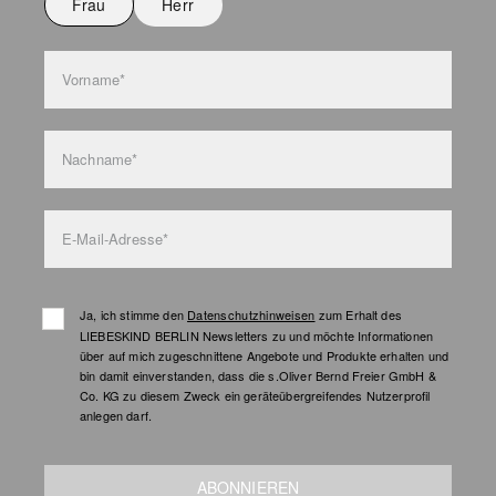
Frau
Herr
Vorname*
Nachname*
E-Mail-Adresse*
Ja, ich stimme den
Datenschutzhinweisen
zum Erhalt des
LIEBESKIND BERLIN Newsletters zu und möchte Informationen
über auf mich zugeschnittene Angebote und Produkte erhalten und
bin damit einverstanden, dass die s.Oliver Bernd Freier GmbH &
Co. KG zu diesem Zweck ein geräteübergreifendes Nutzerprofil
anlegen darf.
ABONNIEREN