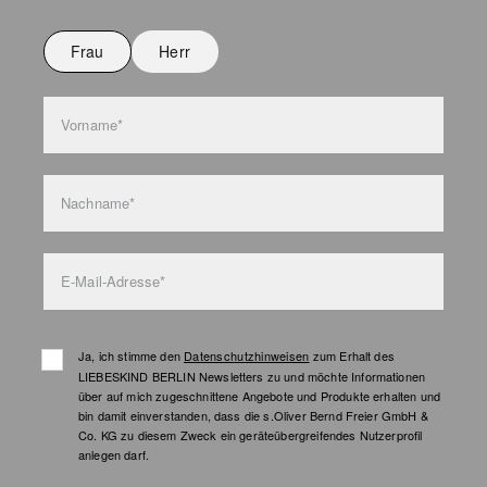
Nicht bügeln
Nicht waschen
Frau
Herr
Taschenpflege
Vorname*
Nachname*
E-Mail-Adresse*
Ja, ich stimme den
Datenschutzhinweisen
zum Erhalt des
LIEBESKIND BERLIN Newsletters zu und möchte Informationen
über auf mich zugeschnittene Angebote und Produkte erhalten und
bin damit einverstanden, dass die s.Oliver Bernd Freier GmbH &
Co. KG zu diesem Zweck ein geräteübergreifendes Nutzerprofil
anlegen darf.