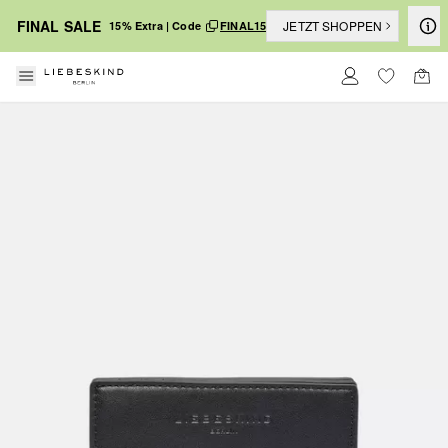
FINAL SALE
JETZT SHOPPEN
15% Extra | Code
FINAL15