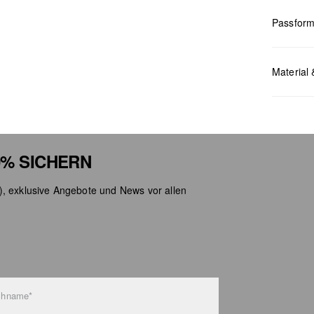
Passfor
Maße:
Län
Material 
% SICHERN
Chlor
Nicht
), exklusive Angebote und News vor allen
Keine
Nicht
Nicht
chname*