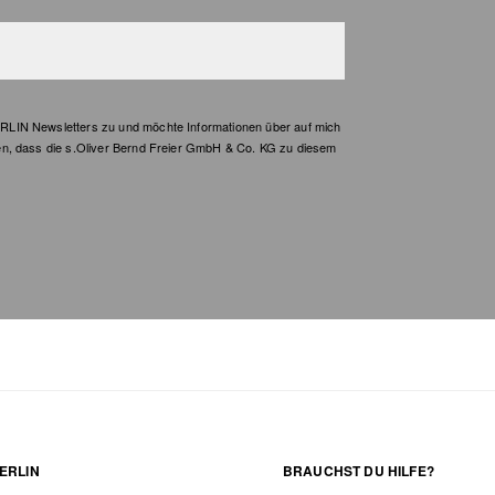
LIN Newsletters zu und möchte Informationen über auf mich
en, dass die s.Oliver Bernd Freier GmbH & Co. KG zu diesem
ERLIN
BRAUCHST DU HILFE?