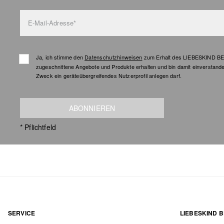
E-Mail-Adresse*
Ja, ich stimme den
Datenschutzhinweisen
zum Erhalt des LIEBESKIND BER
zugeschnittene Angebote und Produkte erhalten und bin damit einverstand
Zweck ein geräteübergreifendes Nutzerprofil anlegen darf.
ABONNIEREN
* Pflichtfeld
SERVICE
LIEBESKIND B