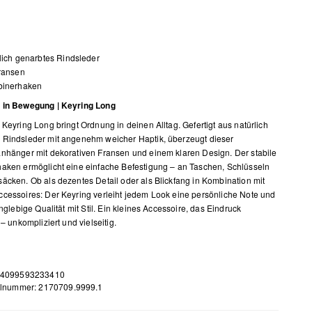
lich genarbtes Rindsleder
ransen
binerhaken
 in Bewegung | Keyring Long
 Keyring Long bringt Ordnung in deinen Alltag. Gefertigt aus natürlich
Rindsleder mit angenehm weicher Haptik, überzeugt dieser
nhänger mit dekorativen Fransen und einem klaren Design. Der stabile
aken ermöglicht eine einfache Befestigung – an Taschen, Schlüsseln
äcken. Ob als dezentes Detail oder als Blickfang in Kombination mit
cessoires: Der Keyring verleiht jedem Look eine persönliche Note und
anglebige Qualität mit Stil. Ein kleines Accessoire, das Eindruck
 – unkompliziert und vielseitig.
 4099593233410
elnummer: 2170709.9999.1