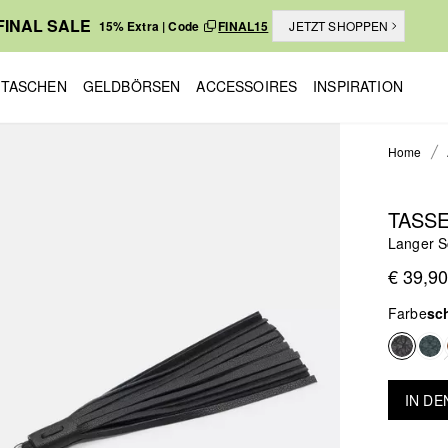
FINAL SALE
15% Extra | Code
FINAL15
JETZT SHOPPEN
TASCHEN
GELDBÖRSEN
ACCESSOIRES
INSPIRATION
Home
TASS
Langer S
€ 39,90
Farbe
sc
IN D