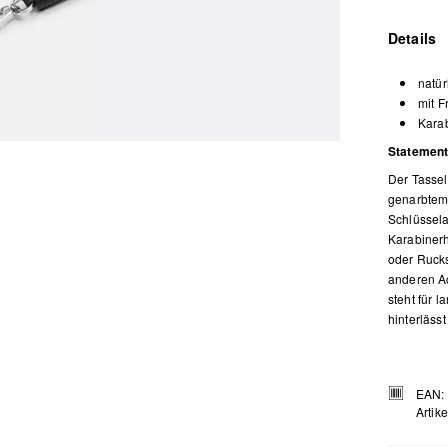
Details
natür
mit F
Kara
Statement
Der Tassel
genarbtem 
Schlüssela
Karabinerh
oder Rucks
anderen Ac
steht für l
hinterlässt
EAN:
Artik