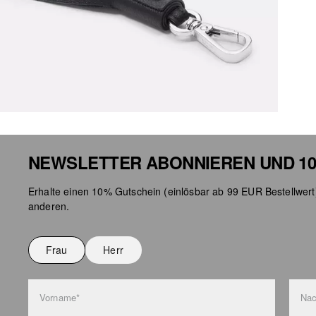
NEWSLETTER ABONNIEREN UND 10
Erhalte einen 10% Gutschein (einlösbar ab 99 EUR Bestellwert
anderen.
Frau
Herr
Vorname*
Na