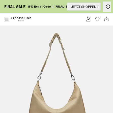
FINAL SALE
JETZT SHOPPEN
15% Extra | Code
FINAL15