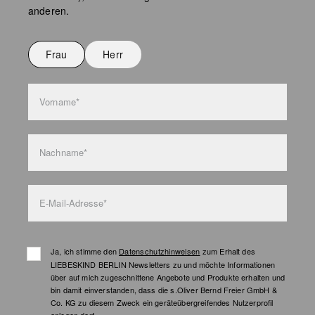
Keine chemische Reinigung möglich
anderen.
Nicht bügeln
Nicht waschen
Frau
Herr
Taschenpflege
Vorname*
Nachname*
E-Mail-Adresse*
Ja, ich stimme den
Datenschutzhinweisen
zum Erhalt des
LIEBESKIND BERLIN Newsletters zu und möchte Informationen
über auf mich zugeschnittene Angebote und Produkte erhalten und
bin damit einverstanden, dass die s.Oliver Bernd Freier GmbH &
Co. KG zu diesem Zweck ein geräteübergreifendes Nutzerprofil