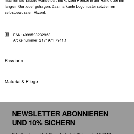
machen die Tasche wandelbar: mit kurzem Henkel in der Hand oder mit
langem Gurt quer getragen. Das markante Logomuster setzt einen
selbstbewussten Akzent.
EAN: 4099593232963
Artikelnummer: 2171971.7941.1
Passform
Maße:
H x B x T (cm): 11 x 17,5 x 3
Material & Pflege
NEWSLETTER ABONNIEREN
UND 10% SICHERN
Chlorbleiche nicht möglich