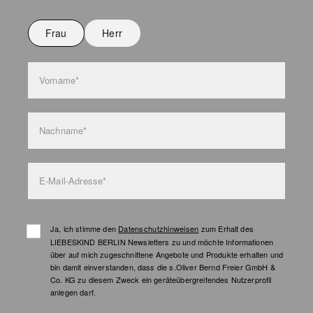
Nicht bügeln
Nicht waschen
Frau
Herr
Taschenpflege
Vorname*
Nachname*
E-Mail-Adresse*
Ja, ich stimme den
Datenschutzhinweisen
zum Erhalt des
LIEBESKIND BERLIN Newsletters zu und möchte Informationen
über auf mich zugeschnittene Angebote und Produkte erhalten und
bin damit einverstanden, dass die s.Oliver Bernd Freier GmbH &
Co. KG zu diesem Zweck ein geräteübergreifendes Nutzerprofil
anlegen darf.