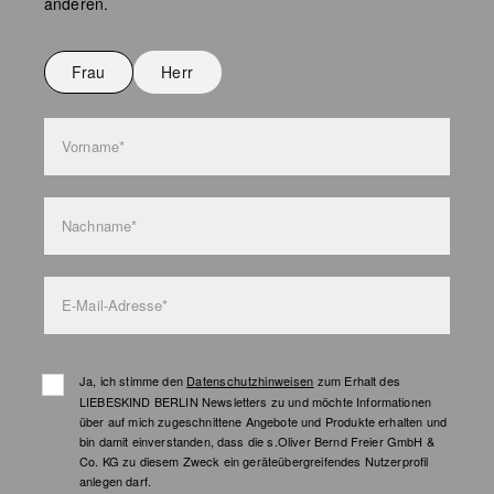
anderen.
Nicht bügeln
Nicht waschen
Frau
Herr
Taschenpflege
Vorname*
Nachname*
E-Mail-Adresse*
Ja, ich stimme den
Datenschutzhinweisen
zum Erhalt des
LIEBESKIND BERLIN Newsletters zu und möchte Informationen
über auf mich zugeschnittene Angebote und Produkte erhalten und
bin damit einverstanden, dass die s.Oliver Bernd Freier GmbH &
Co. KG zu diesem Zweck ein geräteübergreifendes Nutzerprofil
anlegen darf.