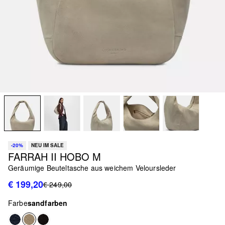
-20%
NEU IM SALE
FARRAH II HOBO M
Geräumige Beuteltasche aus weichem Veloursleder
€ 199,20
€ 249,00
Farbe
sandfarben