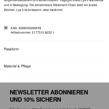
und in Bewegung. Die abnehmbare Statement-Chain setzt ein klares
Zeichen. Lya II ist entspannt, aber bestimmt.
EAN: 4099593268559
Artikelnummer: 2177515.8232.1
Passform
Maße:
H x B x T (cm): 22 x 22 x 10
Material & Pflege
NEWSLETTER ABONNIEREN
UND 10% SICHERN
Chlorbleiche nicht möglich