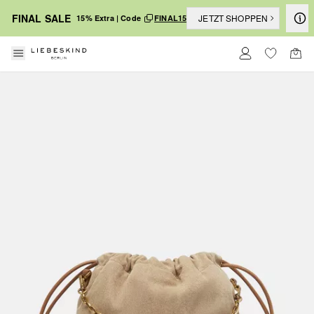
FINAL SALE
JETZT SHOPPEN
15% Extra | Code
FINAL15