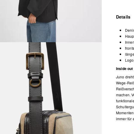
Details
Denim
Haup
Innen
front
länge
Logop
Inside out
Juno dreht
Wege-Reißv
Reißversch
machen. Vo
funktionale
Schultergu
Momenten a
immer für 