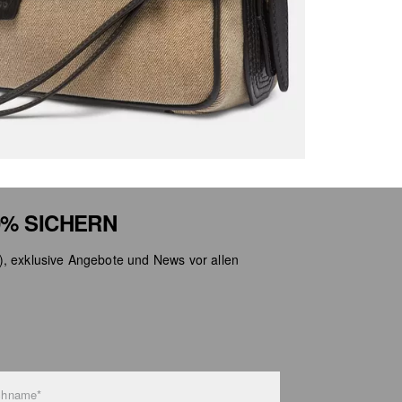
Nicht
% SICHERN
), exklusive Angebote und News vor allen
chname*