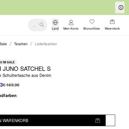
...
Land
Mein Konto
Wunschliste
Warenkorb
Sale
Taschen
Ledertaschen
U IM SALE
 JUNO SATCHEL S
e Schultertasche aus Denim
93
€ 169,90
ndfarben
EN WARENKORB