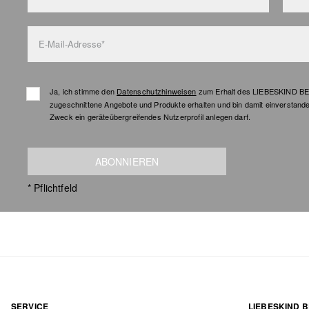
E-Mail-Adresse*
Ja, ich stimme den
Datenschutzhinweisen
zum Erhalt des LIEBESKIND BER
zugeschnittene Angebote und Produkte erhalten und bin damit einverstand
Zweck ein geräteübergreifendes Nutzerprofil anlegen darf.
ABONNIEREN
* Pflichtfeld
SERVICE
LIEBESKIND B