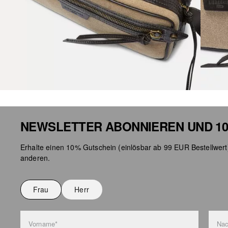
NEWSLETTER ABONNIEREN UND 10
Erhalte einen 10% Gutschein (einlösbar ab 99 EUR Bestellwert
anderen.
Frau
Herr
Vorname*
Na