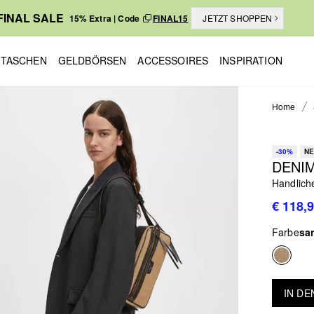
FINAL SALE
15% Extra | Code
FINAL15
JETZT SHOPPEN
TASCHEN
GELDBÖRSEN
ACCESSOIRES
INSPIRATION
Home
-30%
NE
DENIM
Handlich
€ 118,
Farbe
sa
IN D