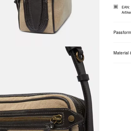
EAN:
Artik
Passfor
Material 
Maße:
H x
Chlor
Nicht
Keine
Nicht