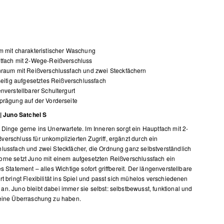
 mit charakteristischer Waschung
tfach mit 2-Wege-Reißverschluss
raum mit Reißverschlussfach und zwei Steckfächern
seitig aufgesetztes Reißverschlussfach
nverstellbarer Schultergurt
rägung auf der Vorderseite
 | Juno Satchel S
 Dinge gerne ins Unerwartete. Im Inneren sorgt ein Hauptfach mit 2-
erschluss für unkomplizierten Zugriff, ergänzt durch ein
lussfach und zwei Steckfächer, die Ordnung ganz selbstverständlich
rne setzt Juno mit einem aufgesetzten Reißverschlussfach ein
s Statement – alles Wichtige sofort griffbereit. Der längenverstellbare
rt bringt Flexibilität ins Spiel und passt sich mühelos verschiedenen
n. Juno bleibt dabei immer sie selbst: selbstbewusst, funktional und
eine Überraschung zu haben.