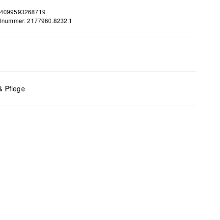
 4099593268719
elnummer: 2177960.8232.1
m
& Pflege
 B x T (cm): 12 x 29,5 x 9
bleiche nicht möglich
 für den Trockner geeignet
 chemische Reinigung möglich
 bügeln