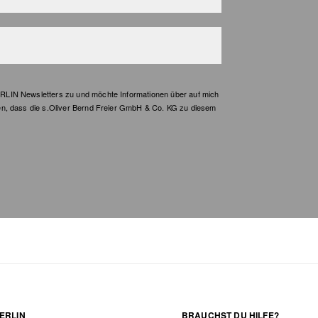
LIN Newsletters zu und möchte Informationen über auf mich
en, dass die s.Oliver Bernd Freier GmbH & Co. KG zu diesem
ERLIN
BRAUCHST DU HILFE?