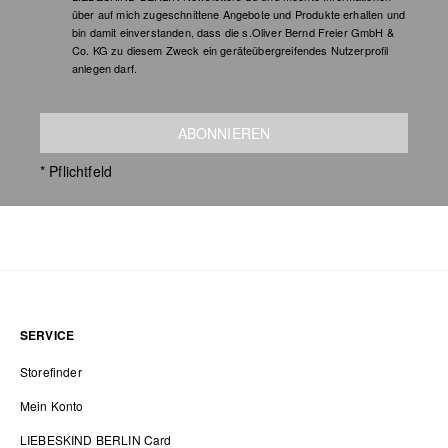
über auf mich zugeschnittene Angebote und Produkte erhalten und
bin damit einverstanden, dass die s.Oliver Bernd Freier GmbH &
Co. KG zu diesem Zweck ein geräteübergreifendes Nutzerprofil
anlegen darf.
ABONNIEREN
* Pflichtfeld
SERVICE
Storefinder
Mein Konto
LIEBESKIND BERLIN Card