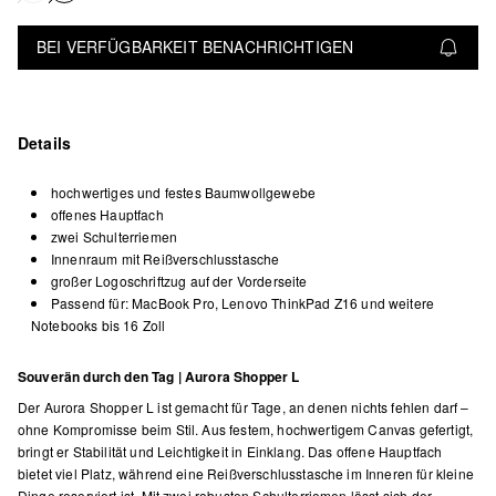
BEI VERFÜGBARKEIT BENACHRICHTIGEN
Details
hochwertiges und festes Baumwollgewebe
offenes Hauptfach
zwei Schulterriemen
Innenraum mit Reißverschlusstasche
großer Logoschriftzug auf der Vorderseite
Passend für: MacBook Pro, Lenovo ThinkPad Z16 und weitere
Notebooks bis 16 Zoll
Souverän durch den Tag | Aurora Shopper L
Der Aurora Shopper L ist gemacht für Tage, an denen nichts fehlen darf –
ohne Kompromisse beim Stil. Aus festem, hochwertigem Canvas gefertigt,
bringt er Stabilität und Leichtigkeit in Einklang. Das offene Hauptfach
bietet viel Platz, während eine Reißverschlusstasche im Inneren für kleine
Dinge reserviert ist. Mit zwei robusten Schulterriemen lässt sich der