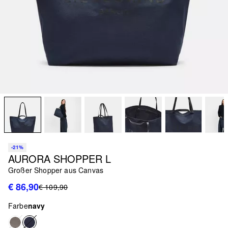
-21%
AURORA SHOPPER L
Großer Shopper aus Canvas
€ 86,90
€ 109,90
Farbe
navy