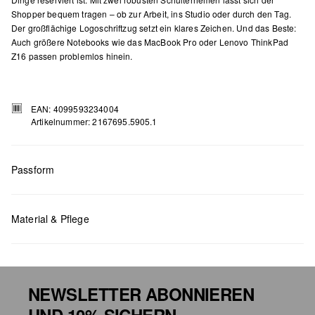
Shopper bequem tragen – ob zur Arbeit, ins Studio oder durch den Tag.
Der großflächige Logoschriftzug setzt ein klares Zeichen. Und das Beste:
Auch größere Notebooks wie das MacBook Pro oder Lenovo ThinkPad
Z16 passen problemlos hinein.
EAN: 4099593234004
Artikelnummer: 2167695.5905.1
Passform
Maße:
H x B x T (cm): 38 x 55,5 x 19
Material & Pflege
NEWSLETTER ABONNIEREN