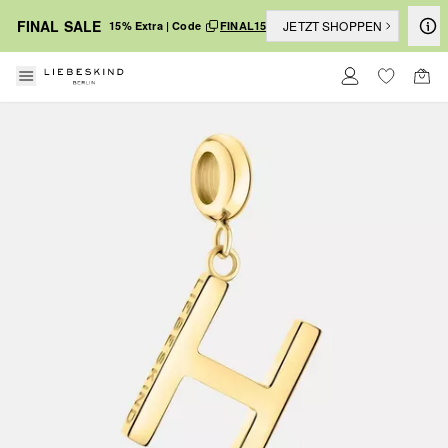
FINAL SALE
JETZT SHOPPEN
15% Extra | Code
FINAL15