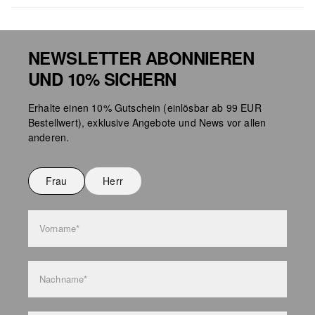
NEWSLETTER ABONNIEREN
UND 10% SICHERN
Taschenpflege
Erhalte einen 10% Gutschein (einlösbar ab 99 EUR
Bestellwert), exklusive Angebote und News vor allen
anderen.
Frau
Herr
Vorname*
Nachname*