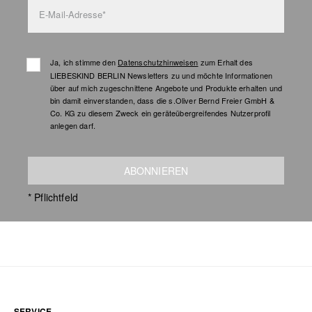
E-Mail-Adresse*
Ja, ich stimme den
Datenschutzhinweisen
zum Erhalt des
LIEBESKIND BERLIN Newsletters zu und möchte Informationen
über auf mich zugeschnittene Angebote und Produkte erhalten und
bin damit einverstanden, dass die s.Oliver Bernd Freier GmbH &
Co. KG zu diesem Zweck ein geräteübergreifendes Nutzerprofil
anlegen darf.
ABONNIEREN
* Pflichtfeld
SERVICE