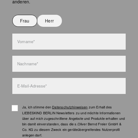
anderen.
Nicht bügeln
Nicht waschen
Frau
Herr
Taschenpflege
Vorname*
Nachname*
E-Mail-Adresse*
Ja, ich stimme den
Datenschutzhinweisen
zum Erhalt des
LIEBESKIND BERLIN Newsletters zu und möchte Informationen
über auf mich zugeschnittene Angebote und Produkte erhalten und
bin damit einverstanden, dass die s.Oliver Bernd Freier GmbH &
Co. KG zu diesem Zweck ein geräteübergreifendes Nutzerprofil
anlegen darf.