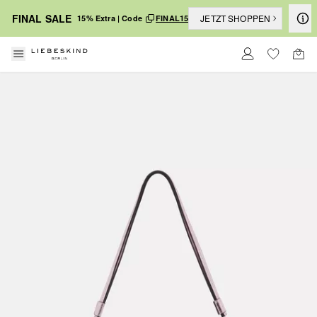
FINAL SALE
JETZT SHOPPEN
15% Extra | Code
FINAL15