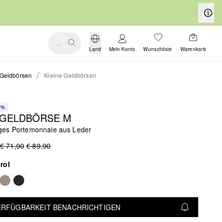
...
Land
Mein Konto
Wunschliste
Warenkorb
Geldbörsen
Kleine Geldbörsen
0%
 GELDBÖRSE M
es Portemonnaie aus Leder
€ 71,90
€ 89,90
rol
VERFÜGBARKEIT BENACHRICHTIGEN