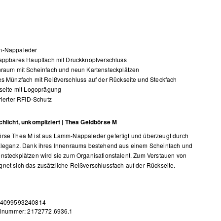
-Nappaleder
appbares Hauptfach mit Druckknopfverschluss
nraum mit Scheinfach und neun Kartensteckplätzen
s Münzfach mit Reißverschluss auf der Rückseite und Steckfach
seite mit Logoprägung
rierter RFID-Schutz
chlicht, unkompliziert | Thea Geldbörse M
rse Thea M ist aus Lamm-Nappaleder gefertigt und überzeugt durch
 Eleganz. Dank ihres Innenraums bestehend aus einem Scheinfach und
nsteckplätzen wird sie zum Organisationstalent. Zum Verstauen von
net sich das zusätzliche Reißverschlussfach auf der Rückseite.
 4099593240814
elnummer: 2172772.6936.1