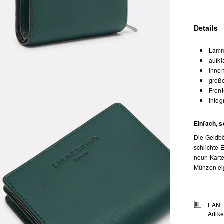
Details
Lamm
aufkl
Inne
große
Front
integ
Einfach, s
Die Geldbö
schlichte
neun Karte
Münzen eig
EAN:
Artik