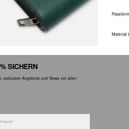
Passfor
Maße:
H x
Material 
% SICHERN
), exklusive Angebote und News vor allen
Chlor
Nicht
Keine
Nicht
Nicht
chname*