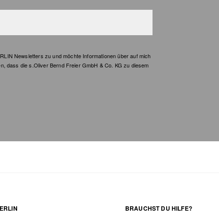
LIN Newsletters zu und möchte Informationen über auf mich
en, dass die s.Oliver Bernd Freier GmbH & Co. KG zu diesem
ERLIN
BRAUCHST DU HILFE?