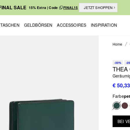
FINAL SALE
15% Extra | Code
FINAL15
JETZT SHOPPEN
TASCHEN
GELDBÖRSEN
ACCESSOIRES
INSPIRATION
Home
-30%
-2
THEA
Geräumig
€ 50,33
Farbe
pet
BEI 