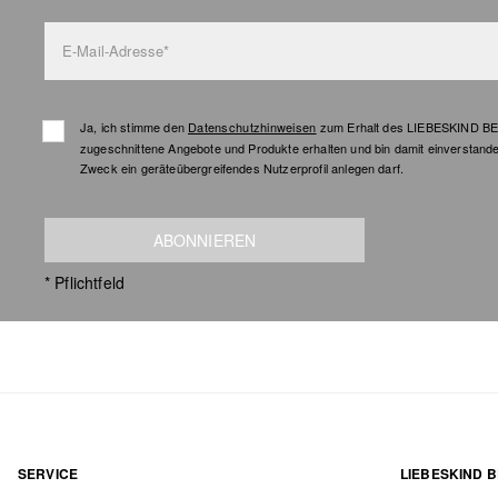
E-Mail-Adresse*
Ja, ich stimme den
Datenschutzhinweisen
zum Erhalt des LIEBESKIND BER
zugeschnittene Angebote und Produkte erhalten und bin damit einverstand
Zweck ein geräteübergreifendes Nutzerprofil anlegen darf.
ABONNIEREN
* Pflichtfeld
SERVICE
LIEBESKIND B