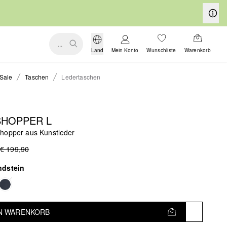
...
Land
Mein Konto
Wunschliste
Warenkorb
Sale
Taschen
Ledertaschen
SHOPPER L
hopper aus Kunstleder
€ 199,90
ndstein
EN WARENKORB