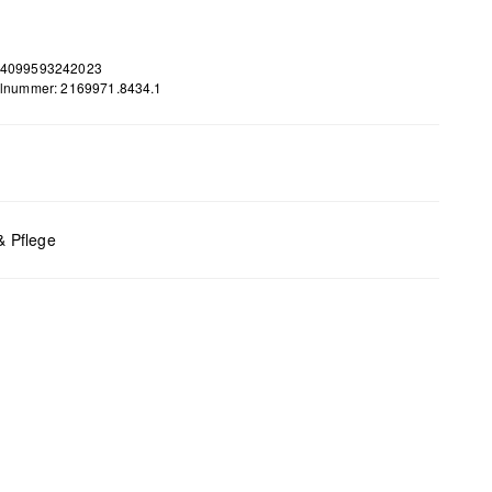
 4099593242023
elnummer: 2169971.8434.1
m
 B x T (cm): 28 x 43 x 11
& Pflege
bleiche nicht möglich
 für den Trockner geeignet
 chemische Reinigung möglich