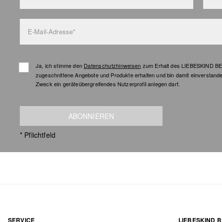
E-Mail-Adresse*
Ja, ich stimme den
Datenschutzhinweisen
zum Erhalt des LIEBESKIND BER
zugeschnittene Angebote und Produkte erhalten und bin damit einverstand
Zweck ein geräteübergreifendes Nutzerprofil anlegen darf.
ABONNIEREN
* Pflichtfeld
SERVICE
LIEBESKIND B