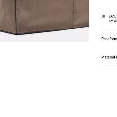
EAN:
Artik
Passfor
Maße:
H x
Material 
Chlor
Nicht
Keine