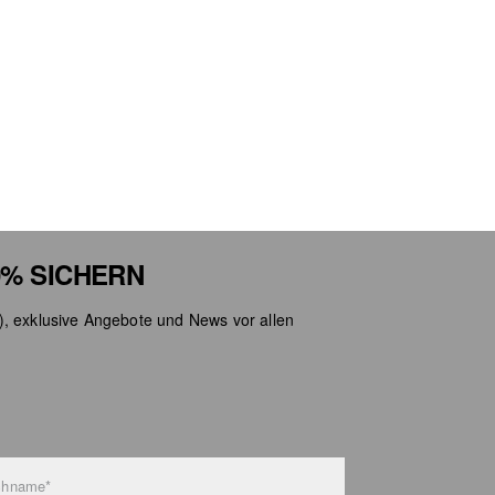
Nicht
Nicht
% SICHERN
), exklusive Angebote und News vor allen
chname*