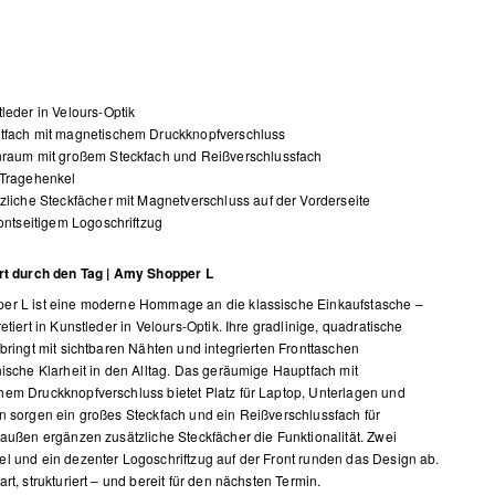
leder in Velours-Optik
tfach mit magnetischem Druckknopfverschluss
nraum mit großem Steckfach und Reißverschlussfach
 Tragehenkel
zliche Steckfächer mit Magnetverschluss auf der Vorderseite
rontseitigem Logoschriftzug
ert durch den Tag | Amy Shopper L
er L ist eine moderne Hommage an die klassische Einkaufstasche –
etiert in Kunstleder in Velours-Optik. Ihre gradlinige, quadratische
 bringt mit sichtbaren Nähten und integrierten Fronttaschen
nische Klarheit in den Alltag. Das geräumige Hauptfach mit
em Druckknopfverschluss bietet Platz für Laptop, Unterlagen und
n sorgen ein großes Steckfach und ein Reißverschlussfach für
 außen ergänzen zusätzliche Steckfächer die Funktionalität. Zwei
l und ein dezenter Logoschriftzug auf der Front runden das Design ab.
rt, strukturiert – und bereit für den nächsten Termin.