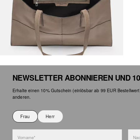
NEWSLETTER ABONNIEREN UND 10
Erhalte einen 10% Gutschein (einlösbar ab 99 EUR Bestellwert
anderen.
Frau
Herr
Vorname*
Na