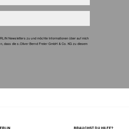
LIN Newsletters zu und möchte Informationen über auf mich
en, dass die s.Oliver Bernd Freier GmbH & Co. KG zu diesem
ERLIN
BRAUCHST DU HILFE?