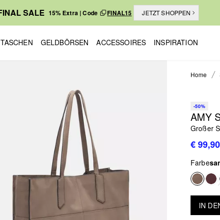
FINAL SALE
15% Extra | Code
FINAL15
JETZT SHOPPEN
TASCHEN
GELDBÖRSEN
ACCESSOIRES
INSPIRATION
Home
-50%
AMY 
Großer S
€ 99,90
Farbe
sa
IN D