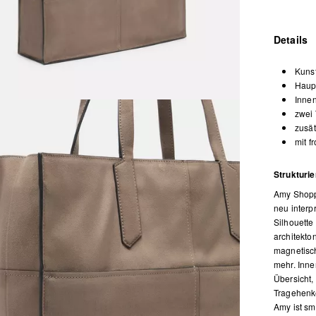
Details
Kunst
Haup
Inne
zwei
zusät
mit f
Strukturi
Amy Shopp
neu interpr
Silhouette
architekto
magnetisch
mehr. Inne
Übersicht,
Tragehenke
Amy ist sma