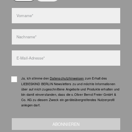
Vorname*
Nachname*
E-Mail-Adresse*
Ja, ich stimme den
Datenschutzhinweisen
zum Erhalt des
LIEBESKIND BERLIN Newsletters zu und möchte Informationen
über auf mich zugeschnittene Angebote und Produkte erhalten und
bin damit einverstanden, dass die s.Oliver Bernd Freier GmbH &
Co. KG zu diesem Zweck ein geräteübergreifendes Nutzerprofil
anlegen darf.
ABONNIEREN