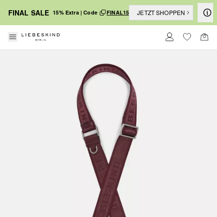
FINAL SALE
JETZT SHOPPEN
15% Extra | Code
FINAL15