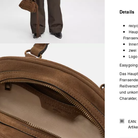
Details
recyc
Haup
Fransend
Inne
zwei
Logos
Easygoing 
Das Hauptf
Fransendet
Reißversch
und unkomp
Charakter,
EAN:
Artik