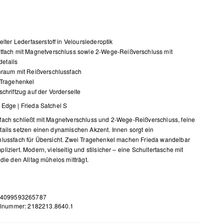
elter Lederfaserstoff in Velourslederoptik
tfach mit Magnetverschluss sowie 2-Wege-Reißverschluss mit
etails
nraum mit Reißverschlussfach
 Tragehenkel
chriftzug auf der Vorderseite
Edge | Frieda Satchel S
ach schließt mit Magnetverschluss und 2-Wege-Reißverschluss, feine
ails setzen einen dynamischen Akzent. Innen sorgt ein
lussfach für Übersicht. Zwei Tragehenkel machen Frieda wandelbar
liziert. Modern, vielseitig und stilsicher – eine Schultertasche mit
 die den Alltag mühelos mitträgt.
 4099593265787
elnummer: 2182213.8640.1