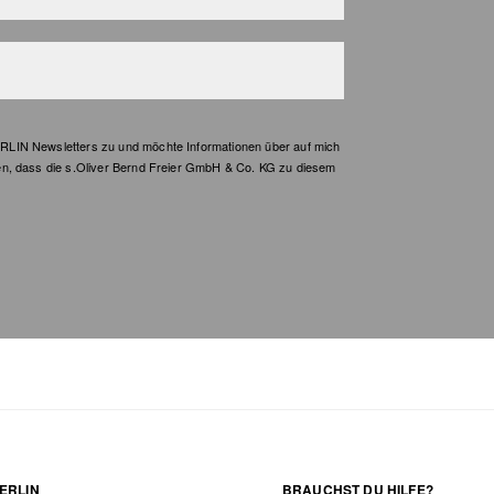
LIN Newsletters zu und möchte Informationen über auf mich
en, dass die s.Oliver Bernd Freier GmbH & Co. KG zu diesem
ERLIN
BRAUCHST DU HILFE?