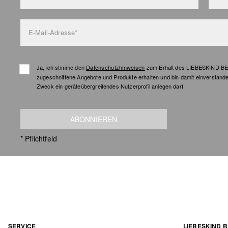
E-Mail-Adresse*
Ja, ich stimme den
Datenschutzhinweisen
zum Erhalt des LIEBESKIND BER
zugeschnittene Angebote und Produkte erhalten und bin damit einverstand
Zweck ein geräteübergreifendes Nutzerprofil anlegen darf.
ABONNIEREN
* Pflichtfeld
SERVICE
LIEBESKIND B