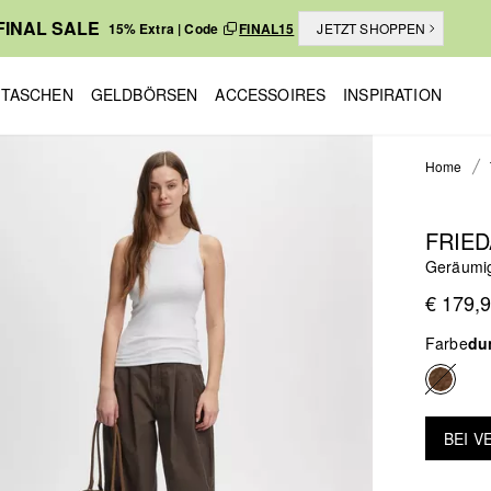
FINAL SALE
15% Extra | Code
FINAL15
JETZT SHOPPEN
TASCHEN
GELDBÖRSEN
ACCESSOIRES
INSPIRATION
Home
FRIED
Geräumig
€ 179,
Farbe
du
BEI 