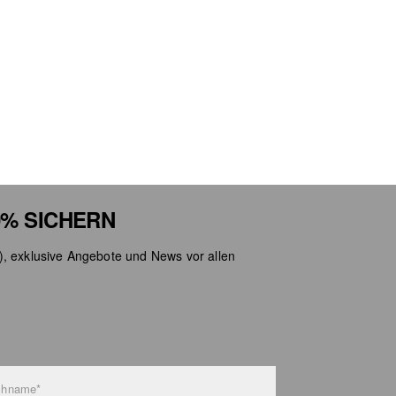
% SICHERN
), exklusive Angebote und News vor allen
chname*