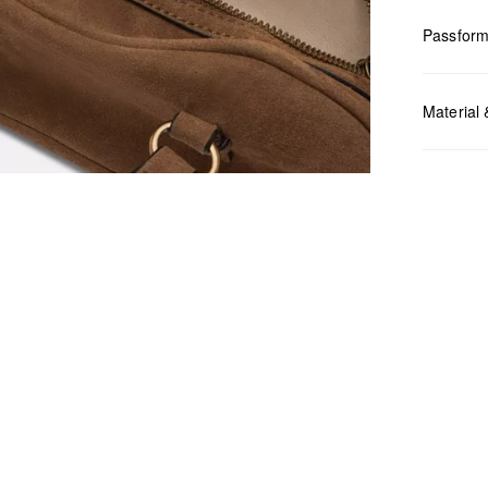
Passfor
Material 
Maße:
H x
Chlor
Nicht
Keine
Nicht
Nicht