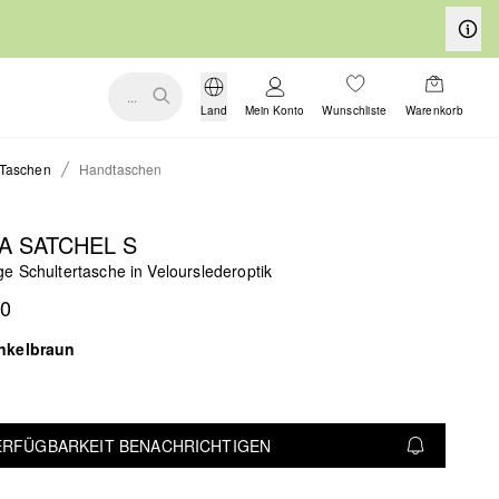
...
Land
Mein Konto
Wunschliste
Warenkorb
Taschen
Handtaschen
A SATCHEL S
e Schultertasche in Velourslederoptik
90
nkelbraun
VERFÜGBARKEIT BENACHRICHTIGEN