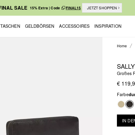
FINAL SALE
15% Extra | Code
FINAL15
JETZT SHOPPEN
TASCHEN
GELDBÖRSEN
ACCESSOIRES
INSPIRATION
Home
SALL
Großes P
€ 119,
Farbe
du
IN D