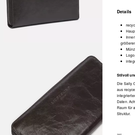
Details
recyc
Haup
Innen
größere
Münz
Logop
integ
Stilvoll u
Die Sally G
aus recyce
integriert
Daten. Ach
Raum für a
Struktur.