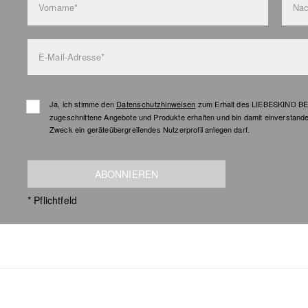
Vorname*
Na
E-Mail-Adresse*
Ja, ich stimme den
Datenschutzhinweisen
zum Erhalt des LIEBESKIND BER
zugeschnittene Angebote und Produkte erhalten und bin damit einverstand
Zweck ein geräteübergreifendes Nutzerprofil anlegen darf.
ABONNIEREN
* Pflichtfeld