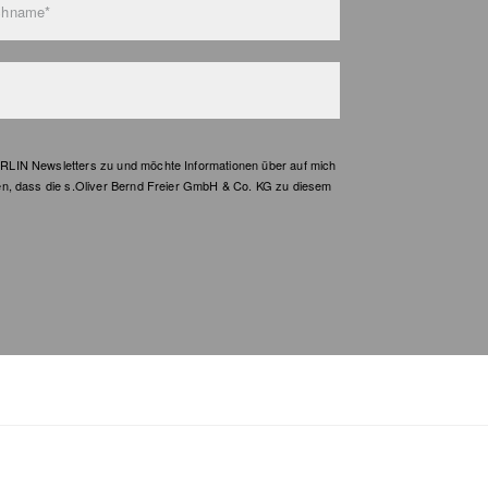
chname*
LIN Newsletters zu und möchte Informationen über auf mich
en, dass die s.Oliver Bernd Freier GmbH & Co. KG zu diesem