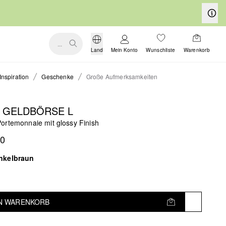
...
Land
Mein Konto
Wunschliste
Warenkorb
Inspiration
Geschenke
Große Aufmerksamkeiten
Y GELDBÖRSE L
ortemonnaie mit glossy Finish
90
nkelbraun
EN WARENKORB