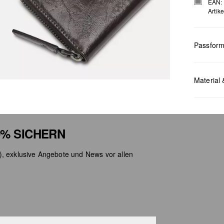
EAN:
Artik
Passfor
Maße:
H x
Material 
% SICHERN
), exklusive Angebote und News vor allen
Chlor
Nicht
Keine
Nicht
Nicht