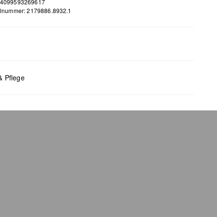
 4099593269617
elnummer: 2179886.8932.1
m
 B x T (cm): 9,4 x 18,8 x 2
& Pflege
bleiche nicht möglich
 für den Trockner geeignet
 chemische Reinigung möglich
 bügeln
 waschen