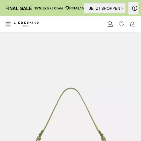
FINAL SALE
JETZT SHOPPEN
15% Extra | Code
FINAL15