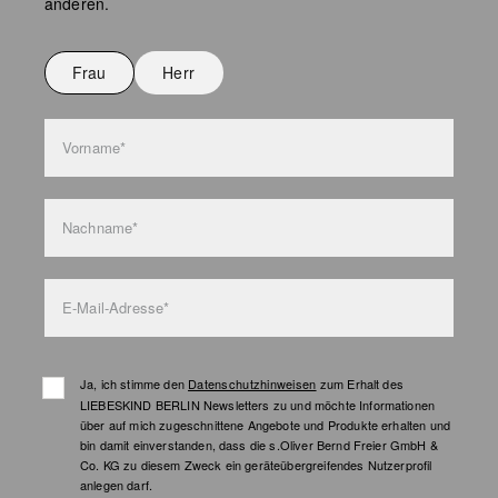
anderen.
Nicht bügeln
Nicht waschen
Frau
Herr
Taschenpflege
Vorname*
Nachname*
E-Mail-Adresse*
Ja, ich stimme den
Datenschutzhinweisen
zum Erhalt des
LIEBESKIND BERLIN Newsletters zu und möchte Informationen
über auf mich zugeschnittene Angebote und Produkte erhalten und
bin damit einverstanden, dass die s.Oliver Bernd Freier GmbH &
Co. KG zu diesem Zweck ein geräteübergreifendes Nutzerprofil
anlegen darf.