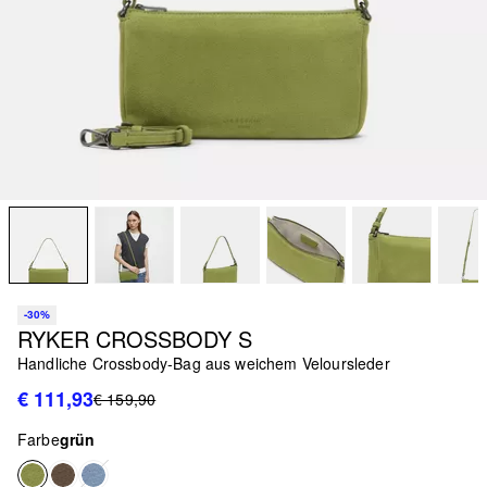
-30%
RYKER CROSSBODY S
Handliche Crossbody-Bag aus weichem Veloursleder
€ 111,93
€ 159,90
Farbe
grün