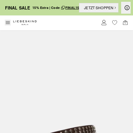
FINAL SALE
JETZT SHOPPEN
15% Extra | Code
FINAL15