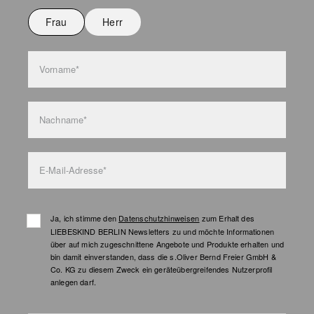
Frau
Herr
Vorname*
Nachname*
E-Mail-Adresse*
Ja, ich stimme den
Datenschutzhinweisen
zum Erhalt des
LIEBESKIND BERLIN Newsletters zu und möchte Informationen
über auf mich zugeschnittene Angebote und Produkte erhalten und
bin damit einverstanden, dass die s.Oliver Bernd Freier GmbH &
Co. KG zu diesem Zweck ein geräteübergreifendes Nutzerprofil
anlegen darf.