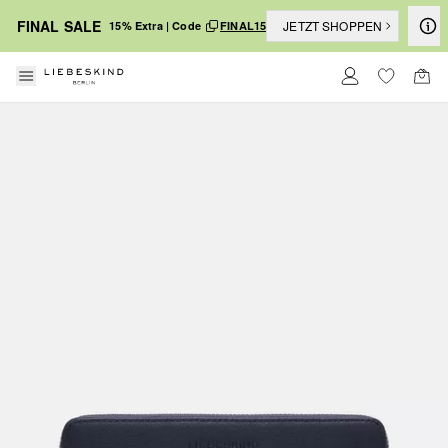
FINAL SALE
JETZT SHOPPEN
15% Extra | Code
FINAL15