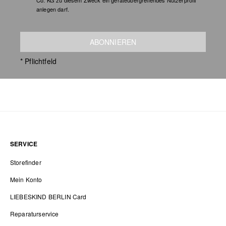
Co. KG zu diesem Zweck ein geräteübergreifendes Nutzerprofil
anlegen darf.
ABONNIEREN
* Pflichtfeld
SERVICE
Storefinder
Mein Konto
LIEBESKIND BERLIN Card
Reparaturservice