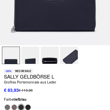
-30%
NEU IM SALE
SALLY GELDBÖRSE L
Großes Portemonnaie aus Leder
€ 83,93
€ 119,90
Farbe
tiefblau