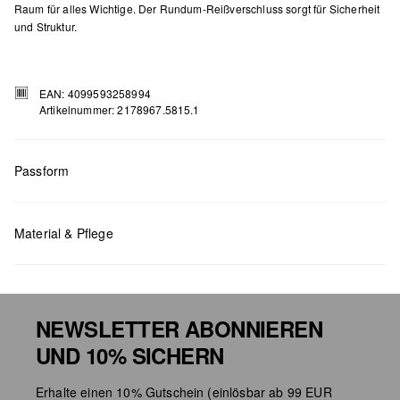
Raum für alles Wichtige. Der Rundum-Reißverschluss sorgt für Sicherheit
und Struktur.
EAN: 4099593258994
Artikelnummer: 2178967.5815.1
Passform
Maße:
H x B x T (cm): 9,4 x 18,8 x 2
Material & Pflege
NEWSLETTER ABONNIEREN
UND 10% SICHERN
Chlorbleiche nicht möglich
Erhalte einen 10% Gutschein (einlösbar ab 99 EUR
Nicht für den Trockner geeignet