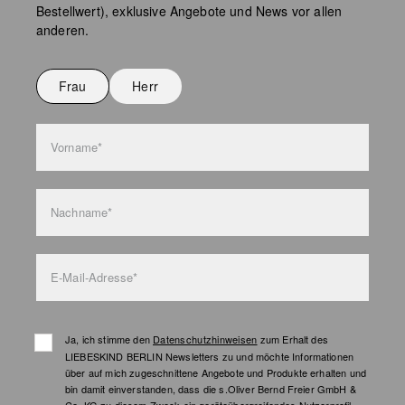
Bestellwert), exklusive Angebote und News vor allen
Keine chemische Reinigung möglich
anderen.
Nicht bügeln
Nicht waschen
Frau
Herr
Taschenpflege
Vorname*
Nachname*
E-Mail-Adresse*
Ja, ich stimme den
Datenschutzhinweisen
zum Erhalt des
LIEBESKIND BERLIN Newsletters zu und möchte Informationen
über auf mich zugeschnittene Angebote und Produkte erhalten und
bin damit einverstanden, dass die s.Oliver Bernd Freier GmbH &