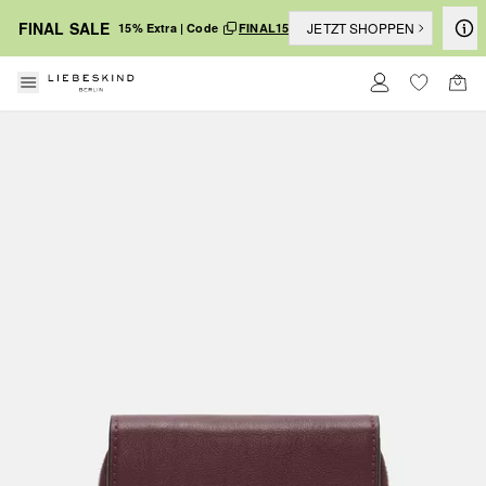
FINAL SALE
JETZT SHOPPEN
15% Extra | Code
FINAL15