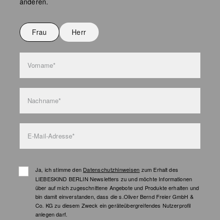
anderen.
Keine chemische Reinigung möglich
Nicht bügeln
Frau
Herr
Nicht waschen
Taschenpflege
Vorname*
Nachname*
E-Mail-Adresse*
Ja, ich stimme den
Datenschutzhinweisen
zum Erhalt des
LIEBESKIND BERLIN Newsletters zu und möchte Informationen
über auf mich zugeschnittene Angebote und Produkte erhalten und
bin damit einverstanden, dass die s.Oliver Bernd Freier GmbH &
Co. KG zu diesem Zweck ein geräteübergreifendes Nutzerprofil
anlegen darf.