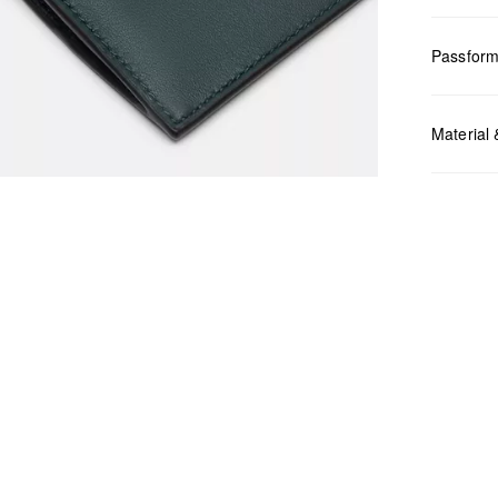
Passfor
Maße:
H x
Material 
Chlor
Nicht
Keine
Nicht
Nicht