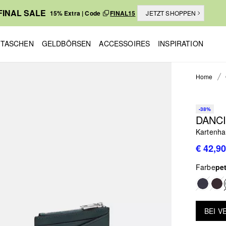
FINAL SALE
15% Extra | Code
FINAL15
JETZT SHOPPEN
TASCHEN
GELDBÖRSEN
ACCESSOIRES
INSPIRATION
Home
-38%
DANC
Kartenha
€ 42,90
Farbe
pet
BEI 