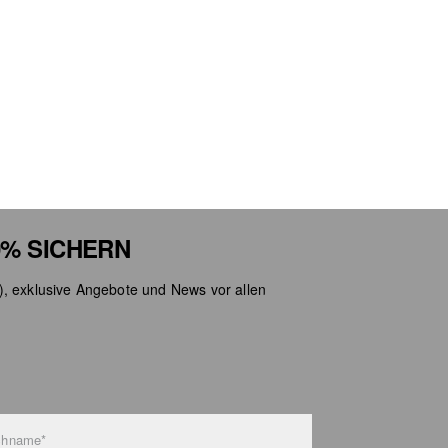
% SICHERN
), exklusive Angebote und News vor allen
chname*