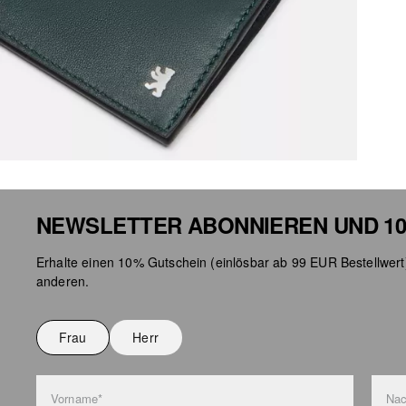
NEWSLETTER ABONNIEREN UND 10
Erhalte einen 10% Gutschein (einlösbar ab 99 EUR Bestellwert
anderen.
Frau
Herr
Vorname*
Na