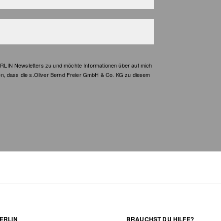
LIN Newsletters zu und möchte Informationen über auf mich
en, dass die s.Oliver Bernd Freier GmbH & Co. KG zu diesem
ERLIN
BRAUCHST DU HILFE?