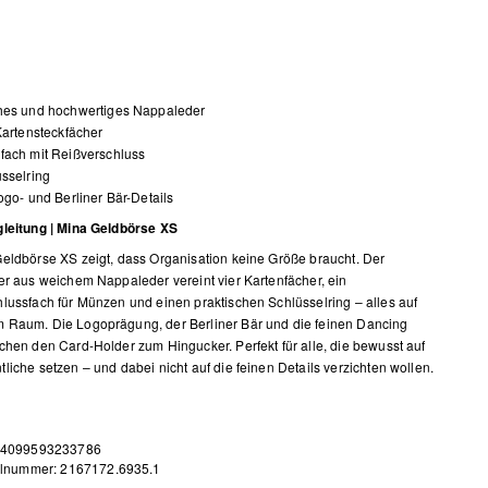
hes und hochwertiges Nappaleder
Kartensteckfächer
fach mit Reißverschluss
sselring
ogo- und Berliner Bär-Details
gleitung | Mina Geldbörse XS
eldbörse XS zeigt, dass Organisation keine Größe braucht. Der
er aus weichem Nappaleder vereint vier Kartenfächer, ein
lussfach für Münzen und einen praktischen Schlüsselring – alles auf
 Raum. Die Logoprägung, der Berliner Bär und die feinen Dancing
chen den Card-Holder zum Hingucker. Perfekt für alle, die bewusst auf
liche setzen – und dabei nicht auf die feinen Details verzichten wollen.
 4099593233786
elnummer: 2167172.6935.1