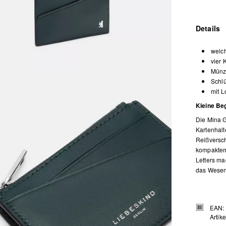
Details
weic
vier 
Münz
Schlü
mit L
Kleine Be
Die Mina G
Kartenhalt
Reißversch
kompaktem
Letters ma
das Wesent
EAN:
Artik