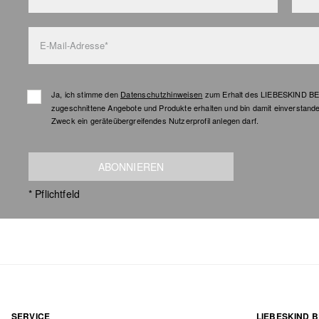
E-Mail-Adresse*
Ja, ich stimme den
Datenschutzhinweisen
zum Erhalt des LIEBESKIND BER
zugeschnittene Angebote und Produkte erhalten und bin damit einverstand
Zweck ein geräteübergreifendes Nutzerprofil anlegen darf.
ABONNIEREN
* Pflichtfeld
SERVICE
LIEBESKIND B