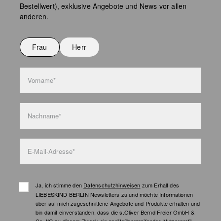
Bestellwert), exklusive Angebote und News vor allen
Keine chemische Reinigung möglich
anderen.
Nicht bügeln
Nicht waschen
Frau
Herr
Taschenpflege
Vorname*
Nachname*
E-Mail-Adresse*
Ja, ich stimme den
Datenschutzhinweisen
zum Erhalt des
LIEBESKIND BERLIN Newsletters zu und möchte Informationen
über auf mich zugeschnittene Angebote und Produkte erhalten und
bin damit einverstanden, dass die s.Oliver Bernd Freier GmbH &