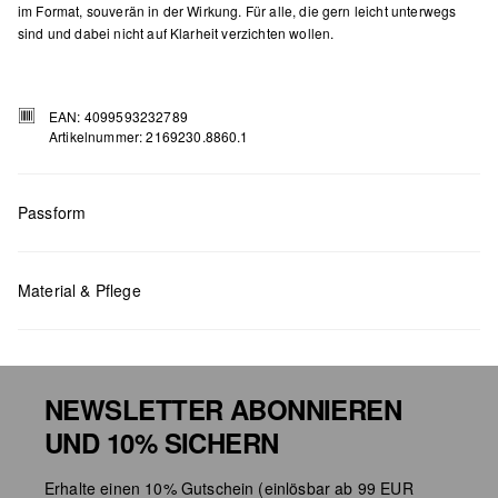
im Format, souverän in der Wirkung. Für alle, die gern leicht unterwegs
sind und dabei nicht auf Klarheit verzichten wollen.
EAN: 4099593232789
Artikelnummer: 2169230.8860.1
Passform
Maße:
H x B x T (cm): 9 x 13,2 x 1
Material & Pflege
NEWSLETTER ABONNIEREN
UND 10% SICHERN
Chlorbleiche nicht möglich
Erhalte einen 10% Gutschein (einlösbar ab 99 EUR
Nicht für den Trockner geeignet