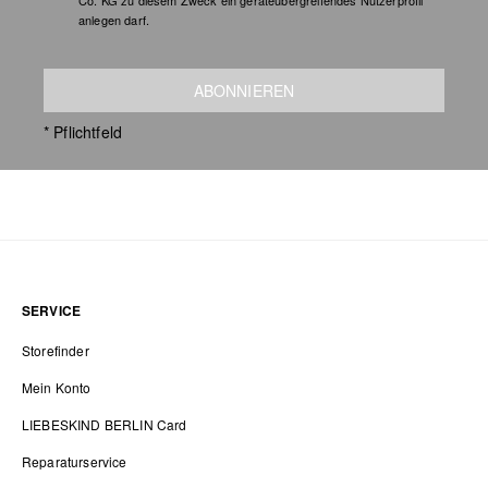
Co. KG zu diesem Zweck ein geräteübergreifendes Nutzerprofil
anlegen darf.
ABONNIEREN
* Pflichtfeld
SERVICE
Storefinder
Mein Konto
LIEBESKIND BERLIN Card
Reparaturservice