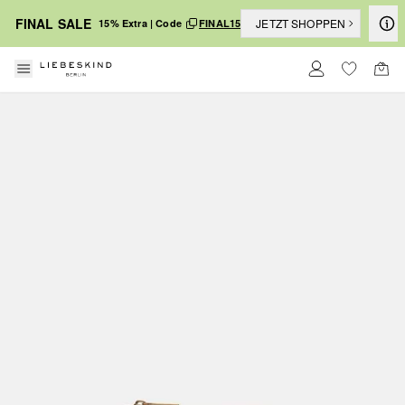
FINAL SALE
JETZT SHOPPEN
15% Extra | Code
FINAL15