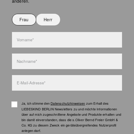
anderen.
Nicht bügeln
Nicht waschen
Frau
Herr
Taschenpflege
Vorname*
Nachname*
E-Mail-Adresse*
Ja, ich stimme den
Datenschutzhinweisen
zum Erhalt des
LIEBESKIND BERLIN Newsletters zu und möchte Informationen
über auf mich zugeschnittene Angebote und Produkte erhalten und
bin damit einverstanden, dass die s.Oliver Bernd Freier GmbH &
Co. KG zu diesem Zweck ein geräteübergreifendes Nutzerprofil
anlegen darf.