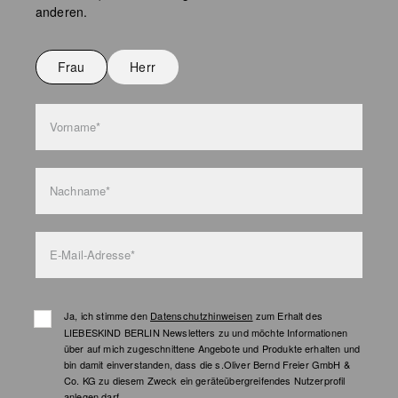
Keine chemische Reinigung möglich
anderen.
Nicht bügeln
Nicht waschen
Frau
Herr
Taschenpflege
Vorname*
Nachname*
E-Mail-Adresse*
Ja, ich stimme den
Datenschutzhinweisen
zum Erhalt des
LIEBESKIND BERLIN Newsletters zu und möchte Informationen
über auf mich zugeschnittene Angebote und Produkte erhalten und
bin damit einverstanden, dass die s.Oliver Bernd Freier GmbH &
Co. KG zu diesem Zweck ein geräteübergreifendes Nutzerprofil
anlegen darf.