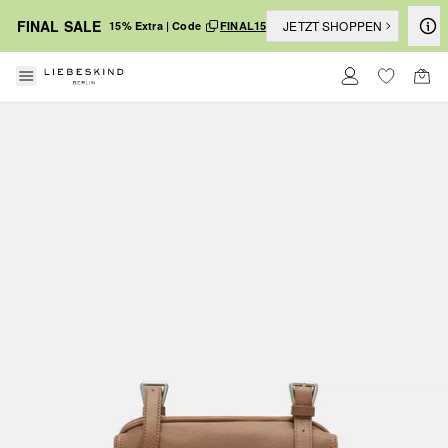
FINAL SALE
JETZT SHOPPEN
15% Extra | Code
FINAL15