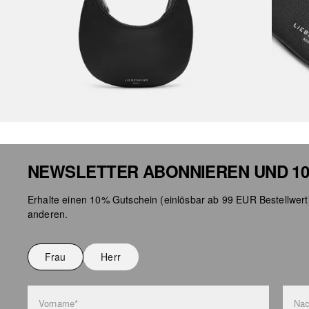
NEWSLETTER ABONNIEREN UND 10
Erhalte einen 10% Gutschein (einlösbar ab 99 EUR Bestellwert
anderen.
Frau
Herr
Vorname*
Na