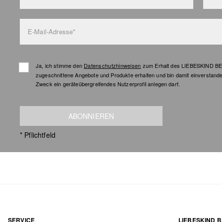
E-Mail-Adresse*
Ja, ich stimme den
Datenschutzhinweisen
zum Erhalt des LIEBESKIND BER
zugeschnittene Angebote und Produkte erhalten und bin damit einverstand
Zweck ein geräteübergreifendes Nutzerprofil anlegen darf.
ABONNIEREN
* Pflichtfeld
SERVICE
LIEBESKIND B