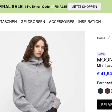
FINAL SALE
15% Extra | Code
FINAL15
JETZT SHOPPEN
TASCHEN
GELDBÖRSEN
ACCESSOIRES
INSPIRATION
Home
-40%
MOON
Mini-Tas
€ 41,94
Farbe
sc
BEI 