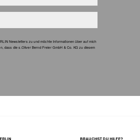
LIN Newsletters zu und möchte Informationen über auf mich
en, dass die s.Oliver Bernd Freier GmbH & Co. KG zu diesem
ERLIN
BRAUCHST DU HILFE?