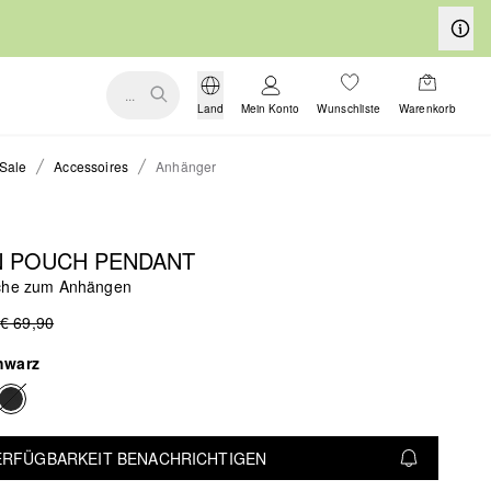
...
Land
Mein Konto
Wunschliste
Warenkorb
Sale
Accessoires
Anhänger
 POUCH PENDANT
che zum Anhängen
€ 69,90
hwarz
VERFÜGBARKEIT BENACHRICHTIGEN