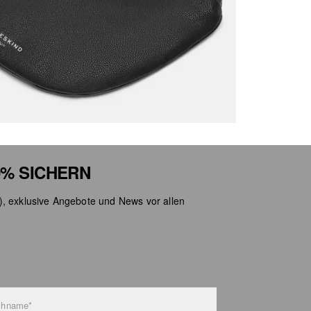
% SICHERN
), exklusive Angebote und News vor allen
chname*