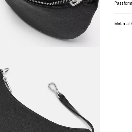
Passfor
Maße:
H x
Material 
Chlor
Nicht
Keine
Nicht
Nicht