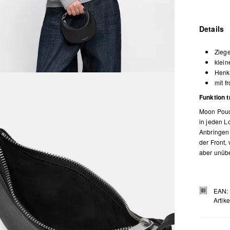
Details
Zieg
klein
Henk
mit f
Funktion t
Moon Pouch
in jeden L
Anbringen
der Front,
aber unüb
EAN:
Artik