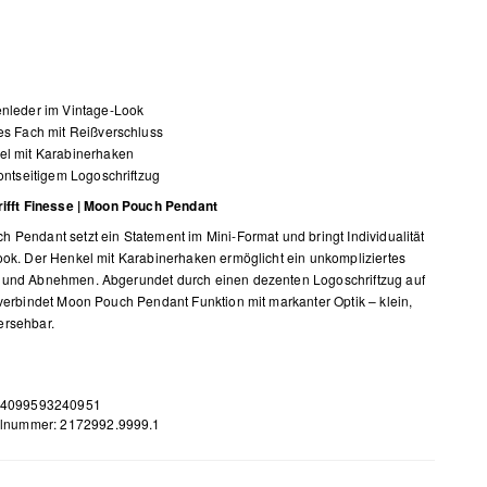
enleder im Vintage-Look
es Fach mit Reißverschluss
el mit Karabinerhaken
rontseitigem Logoschriftzug
rifft Finesse | Moon Pouch Pendant
 Pendant setzt ein Statement im Mini-Format und bringt Individualität
ook. Der Henkel mit Karabinerhaken ermöglicht ein unkompliziertes
 und Abnehmen. Abgerundet durch einen dezenten Logoschriftzug auf
 verbindet Moon Pouch Pendant Funktion mit markanter Optik – klein,
ersehbar.
 4099593240951
elnummer: 2172992.9999.1