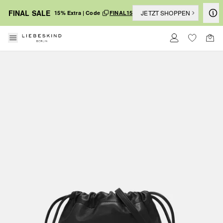
FINAL SALE
JETZT SHOPPEN
15% Extra | Code
FINAL15