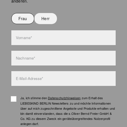
anderen.
Nicht bügeln
Nicht waschen
Frau
Herr
Taschenpflege
Vorname*
Nachname*
E-Mail-Adresse*
Ja, ich stimme den
Datenschutzhinweisen
zum Erhalt des
LIEBESKIND BERLIN Newsletters zu und möchte Informationen
über auf mich zugeschnittene Angebote und Produkte erhalten und
bin damit einverstanden, dass die s.Oliver Bernd Freier GmbH &
Co. KG zu diesem Zweck ein geräteübergreifendes Nutzerprofil
anlegen darf.