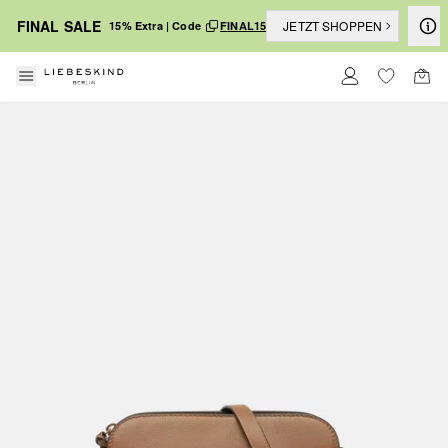
FINAL SALE
JETZT SHOPPEN
15% Extra | Code
FINAL15