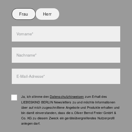
Nicht bügeln
Nicht waschen
Frau
Herr
Taschenpflege
Vorname*
Nachname*
E-Mail-Adresse*
Ja, ich stimme den
Datenschutzhinweisen
zum Erhalt des
LIEBESKIND BERLIN Newsletters zu und möchte Informationen
über auf mich zugeschnittene Angebote und Produkte erhalten und
bin damit einverstanden, dass die s.Oliver Bernd Freier GmbH &
Co. KG zu diesem Zweck ein geräteübergreifendes Nutzerprofil
anlegen darf.