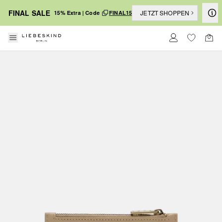
FINAL SALE
JETZT SHOPPEN
15% Extra | Code
FINAL15