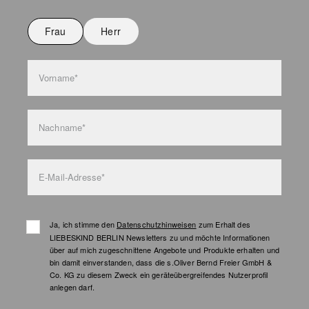
Nicht bügeln
Nicht waschen
Frau
Herr
Taschenpflege
Vorname*
Nachname*
E-Mail-Adresse*
Ja, ich stimme den
Datenschutzhinweisen
zum Erhalt des
LIEBESKIND BERLIN Newsletters zu und möchte Informationen
über auf mich zugeschnittene Angebote und Produkte erhalten und
bin damit einverstanden, dass die s.Oliver Bernd Freier GmbH &
Co. KG zu diesem Zweck ein geräteübergreifendes Nutzerprofil
anlegen darf.