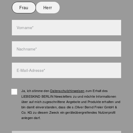
Nicht waschen
Frau
Herr
Taschenpflege
Vorname*
Nachname*
E-Mail-Adresse*
Ja, ich stimme den
Datenschutzhinweisen
zum Erhalt des
LIEBESKIND BERLIN Newsletters zu und möchte Informationen
über auf mich zugeschnittene Angebote und Produkte erhalten und
bin damit einverstanden, dass die s.Oliver Bernd Freier GmbH &
Co. KG zu diesem Zweck ein geräteübergreifendes Nutzerprofil
anlegen darf.