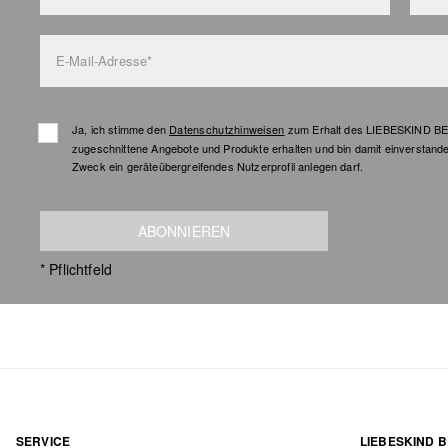
E-Mail-Adresse*
Ja, ich stimme den
Datenschutzhinweisen
zum Erhalt des LIEBESKIND BER
zugeschnittene Angebote und Produkte erhalten und bin damit einverstand
Zweck ein geräteübergreifendes Nutzerprofil anlegen darf.
ABONNIEREN
* Pflichtfeld
SERVICE
LIEBESKIND B