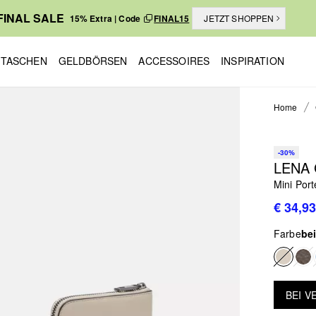
FINAL SALE
15% Extra | Code
FINAL15
JETZT SHOPPEN
TASCHEN
GELDBÖRSEN
ACCESSOIRES
INSPIRATION
Home
-30%
LENA
Mini Por
€ 34,93
Farbe
be
BEI 