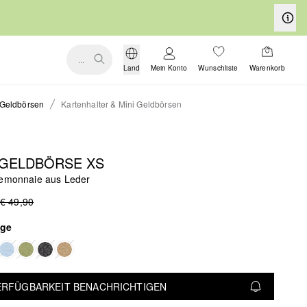
...
Land
Mein Konto
Wunschliste
Warenkorb
Geldbörsen
Kartenhalter & Mini Geldbörsen
 GELDBÖRSE XS
temonnaie aus Leder
€ 49,90
ige
VERFÜGBARKEIT BENACHRICHTIGEN