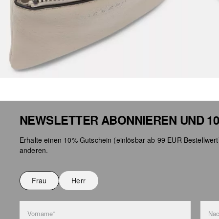
NEWSLETTER ABONNIEREN UND 10
Erhalte einen 10% Gutschein (einlösbar ab 99 EUR Bestellwert
anderen.
Frau
Herr
Vorname*
Na