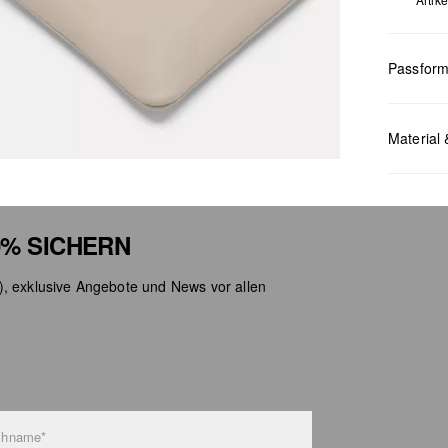
Passfor
Maße:
H x
Material 
% SICHERN
), exklusive Angebote und News vor allen
Chlor
Nicht
Keine
Nicht
Nicht
chname*