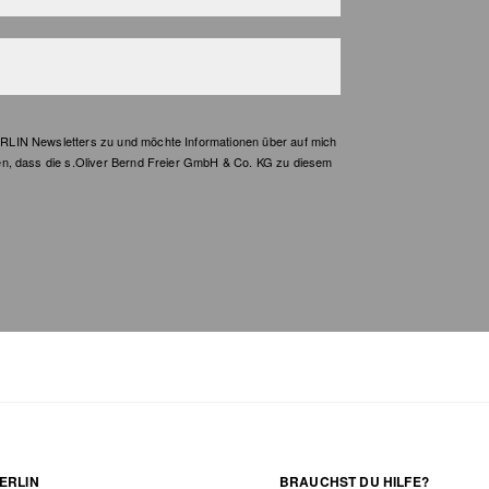
LIN Newsletters zu und möchte Informationen über auf mich
en, dass die s.Oliver Bernd Freier GmbH & Co. KG zu diesem
ERLIN
BRAUCHST DU HILFE?