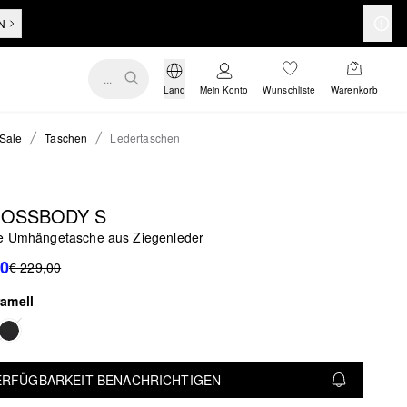
N
...
Land
Mein Konto
Wunschliste
Warenkorb
Sale
Taschen
Ledertaschen
ROSSBODY S
e Umhängetasche aus Ziegenleder
90
€ 229,00
ramell
VERFÜGBARKEIT BENACHRICHTIGEN