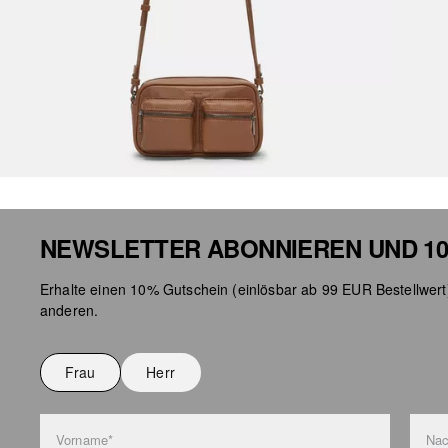
NEWSLETTER ABONNIEREN UND 10
Erhalte einen 10% Gutschein (einlösbar ab 99 EUR Bestellwert
anderen.
Frau
Herr
Vorname*
Na