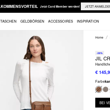
LLKOMMENSVORTEIL
Jetzt Card Member werden!
JETZT ANMELDE
TASCHEN
GELDBÖRSEN
ACCESSOIRES
INSPIRATION
Home
-36%
JIL C
Handlich
€ 145,
Farbe
ka
BEI 