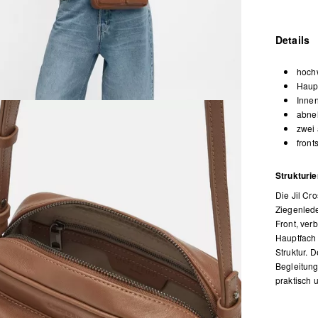
Details
hoch
Haupt
Inne
abneh
zwei 
front
Strukturie
Die Jil Cr
Ziegenlede
Front, ver
Hauptfach 
Struktur. 
Begleitung
praktisch u