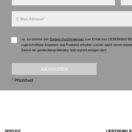
E-Mail-Adresse*
Ja, ich stimme den
Datenschutzhinweisen
zum Erhalt des LIEBESKIND BER
zugeschnittene Angebote und Produkte erhalten und bin damit einverstand
Zweck ein geräteübergreifendes Nutzerprofil anlegen darf.
ABONNIEREN
* Pflichtfeld
SERVICE
LIEBESKIND B