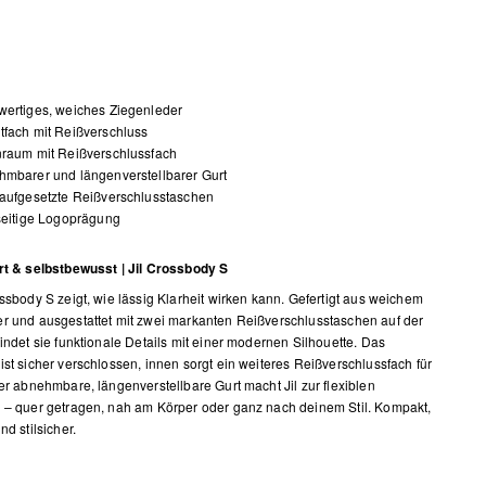
wertiges, weiches Ziegenleder
fach mit Reißverschluss
nraum mit Reißverschlussfach
mbarer und längenverstellbarer Gurt
aufgesetzte Reißverschlusstaschen
seitige Logoprägung
rt & selbstbewusst | Jil Crossbody S
ossbody S zeigt, wie lässig Klarheit wirken kann. Gefertigt aus weichem
r und ausgestattet mit zwei markanten Reißverschlusstaschen auf der
bindet sie funktionale Details mit einer modernen Silhouette. Das
ist sicher verschlossen, innen sorgt ein weiteres Reißverschlussfach für
Der abnehmbare, längenverstellbare Gurt macht Jil zur flexiblen
 – quer getragen, nah am Körper oder ganz nach deinem Stil. Kompakt,
nd stilsicher.