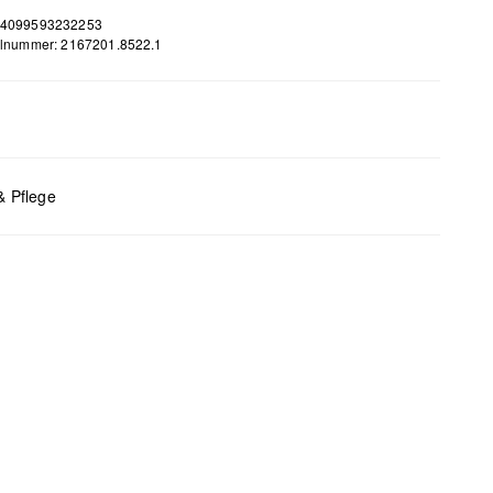
 4099593232253
elnummer: 2167201.8522.1
m
 B x T (cm): 12 x 21 x 6
& Pflege
bleiche nicht möglich
 für den Trockner geeignet
 chemische Reinigung möglich
 bügeln
 waschen