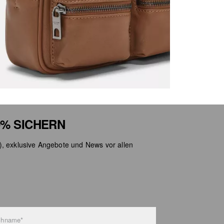
% SICHERN
), exklusive Angebote und News vor allen
chname*