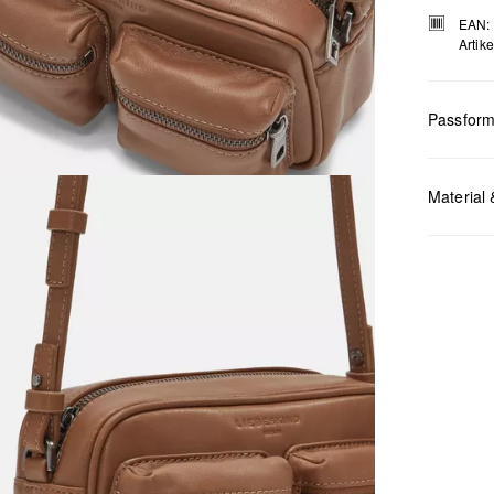
EAN:
Artik
Passfor
Maße:
H x
Material 
Chlor
Nicht
Keine
Nicht
Nicht