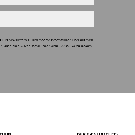
LIN Newsletters zu und möchte Informationen über auf mich
en, dass die s.Oliver Bernd Freier GmbH & Co. KG zu diesem
ERLIN
BRAUCHST DU HILFE?