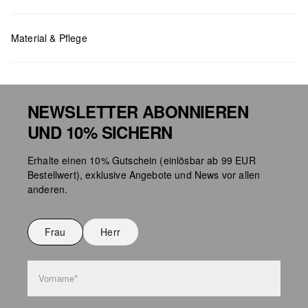
Material & Pflege
NEWSLETTER ABONNIEREN
UND 10% SICHERN
Taschenpflege
Erhalte einen 10% Gutschein (einlösbar ab 99 EUR
Bestellwert), exklusive Angebote und News vor allen
anderen.
Frau
Herr
Vorname*