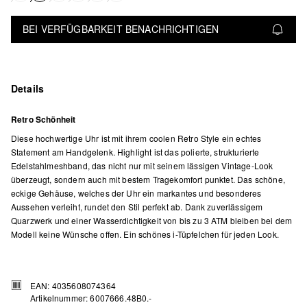
BEI VERFÜGBARKEIT BENACHRICHTIGEN
Details
Retro Schönheit
Diese hochwertige Uhr ist mit ihrem coolen Retro Style ein echtes
Statement am Handgelenk. Highlight ist das polierte, strukturierte
Edelstahlmeshband, das nicht nur mit seinem lässigen Vintage-Look
überzeugt, sondern auch mit bestem Tragekomfort punktet. Das schöne,
eckige Gehäuse, welches der Uhr ein markantes und besonderes
Aussehen verleiht, rundet den Stil perfekt ab. Dank zuverlässigem
Quarzwerk und einer Wasserdichtigkeit von bis zu 3 ATM bleiben bei dem
Modell keine Wünsche offen. Ein schönes i-Tüpfelchen für jeden Look.
EAN: 4035608074364
Artikelnummer: 6007666.48B0.-