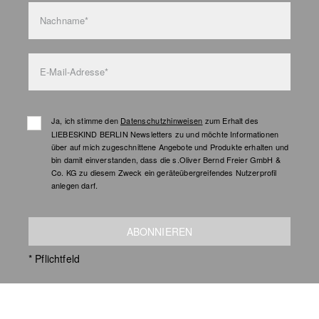
Nachname*
E-Mail-Adresse*
Ja, ich stimme den
Datenschutzhinweisen
zum Erhalt des
LIEBESKIND BERLIN Newsletters zu und möchte Informationen
über auf mich zugeschnittene Angebote und Produkte erhalten und
bin damit einverstanden, dass die s.Oliver Bernd Freier GmbH &
Co. KG zu diesem Zweck ein geräteübergreifendes Nutzerprofil
anlegen darf.
ABONNIEREN
* Pflichtfeld