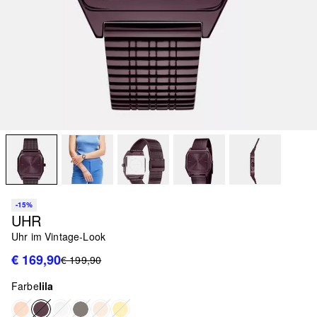
-15%
UHR
Uhr im Vintage-Look
€ 169,90
€ 199,90
Farbe
lila