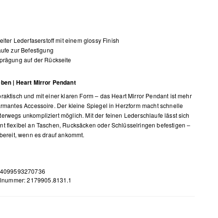
elter Lederfaserstoff mit einem glossy Finish
ufe zur Befestigung
prägung auf der Rückseite
ben | Heart Mirror Pendant
raktisch und mit einer klaren Form – das Heart Mirror Pendant ist mehr
armantes Accessoire. Der kleine Spiegel in Herzform macht schnelle
erwegs unkompliziert möglich. Mit der feinen Lederschlaufe lässt sich
t flexibel an Taschen, Rucksäcken oder Schlüsselringen befestigen –
fbereit, wenn es drauf ankommt.
 4099593270736
elnummer: 2179905.8131.1
m