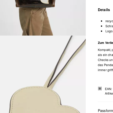
Details
recyc
Schla
Logo
Zum Verlie
Kompakt, p
als ein ch
Checks unt
das Pendan
immer grif
EAN:
Artik
Passfor