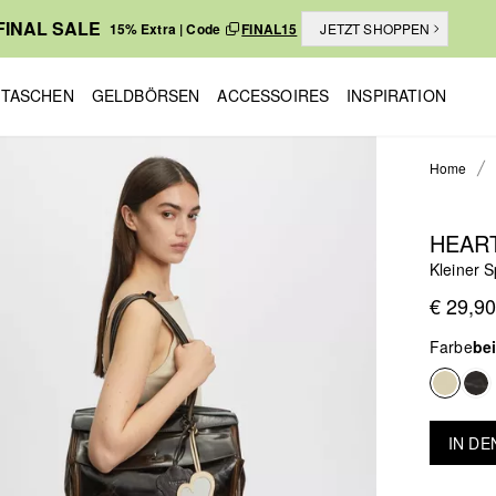
FINAL SALE
15% Extra | Code
FINAL15
JETZT SHOPPEN
TASCHEN
GELDBÖRSEN
ACCESSOIRES
INSPIRATION
Home
HEAR
Kleiner 
€ 29,90
Farbe
be
IN D