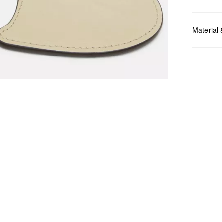
Material 
Maße:
B x
Chlor
Nicht
Keine
Nicht
Nicht