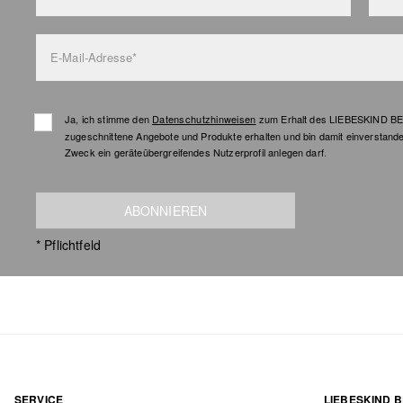
E-Mail-Adresse*
Ja, ich stimme den
Datenschutzhinweisen
zum Erhalt des LIEBESKIND BER
zugeschnittene Angebote und Produkte erhalten und bin damit einverstand
Zweck ein geräteübergreifendes Nutzerprofil anlegen darf.
ABONNIEREN
* Pflichtfeld
SERVICE
LIEBESKIND B