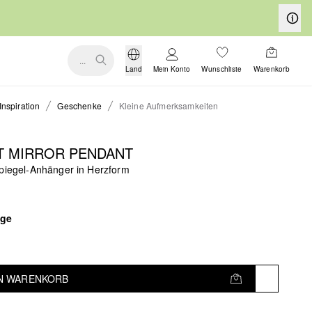
...
Land
Mein Konto
Wunschliste
Warenkorb
Inspiration
Geschenke
Kleine Aufmerksamkeiten
T MIRROR PENDANT
Spiegel-Anhänger in Herzform
ige
EN WARENKORB