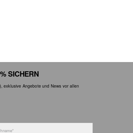
% SICHERN
), exklusive Angebote und News vor allen
chname*