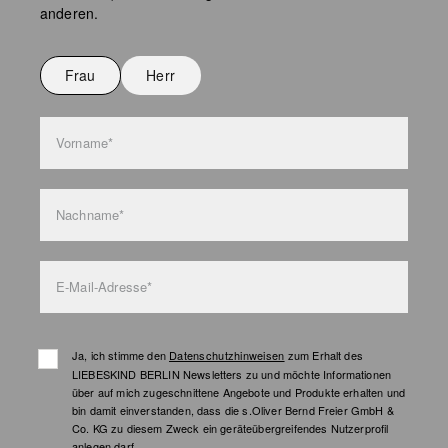
Keine chemische Reinigung möglich
anderen.
Nicht bügeln
Nicht waschen
Frau
Herr
Taschenpflege
Vorname*
Nachname*
E-Mail-Adresse*
Ja, ich stimme den
Datenschutzhinweisen
zum Erhalt des
LIEBESKIND BERLIN Newsletters zu und möchte Informationen
über auf mich zugeschnittene Angebote und Produkte erhalten und
bin damit einverstanden, dass die s.Oliver Bernd Freier GmbH &
Co. KG zu diesem Zweck ein geräteübergreifendes Nutzerprofil
anlegen darf.