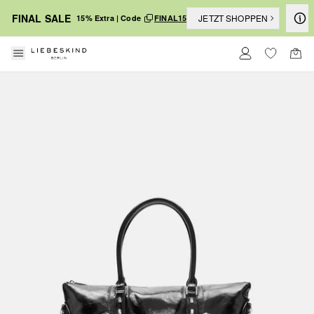
FINAL SALE
JETZT SHOPPEN
15% Extra | Code
FINAL15