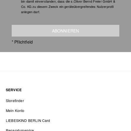
bin damit einverstanden, dass die s.Oliver Bernd Freier GmbH &
Co. KG zu diesem Zweck ein geräteübergreifendes Nutzerprofil
anlegen darf.
ABONNIEREN
* Pflichtfeld
SERVICE
Storefinder
Mein Konto
LIEBESKIND BERLIN Card
Reparaturservice