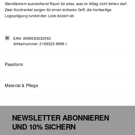
Steckfächern ausreichend Raum für alles, was im Alltag nicht fehlen darf.
Zwei Kurzhenkel sorgen für einen sicheren Griff, die frontseitige
Logoprägung rundet den Look dezent ab.
EAN: 4099593232062
Artikelnummer: 2169323.9999.1
Passform
Maße:
H x B x T (cm): 27 x 41 x 13,5
Material & Pflege
NEWSLETTER ABONNIEREN
UND 10% SICHERN
Chlorbleiche nicht möglich