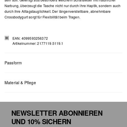
Narbung, überzeugt die Tasche nicht nur durch ihre Haptik, sondern auch
durch ihre Alltagstauglichkeit. Der längenverstellbare, abnehmbare
Crossbodygurt sorgt für Flexibilität beim Tragen.
EAN: 4099593256372
Artikelnummer: 2177119.5119.1
Passform
Maße:
H x B x T (cm): 15 x 25 x 3
Material & Pflege
NEWSLETTER ABONNIEREN
UND 10% SICHERN
Chlorbleiche nicht möglich