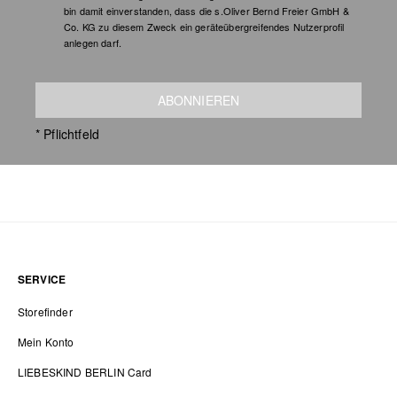
bin damit einverstanden, dass die s.Oliver Bernd Freier GmbH &
Co. KG zu diesem Zweck ein geräteübergreifendes Nutzerprofil
anlegen darf.
ABONNIEREN
* Pflichtfeld
SERVICE
Storefinder
Mein Konto
LIEBESKIND BERLIN Card