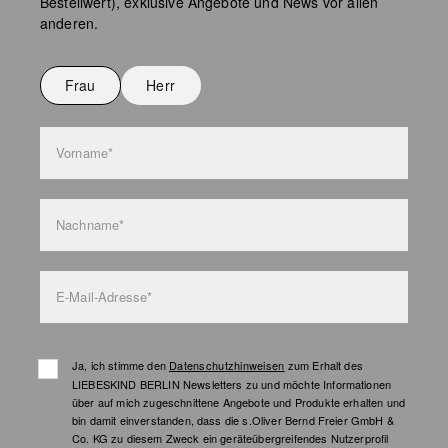
Bestellwert), exklusive Angebote und News vor allen
Keine chemische Reinigung möglich
anderen.
Nicht bügeln
Nicht waschen
Frau
Herr
Taschenpflege
Vorname*
Nachname*
E-Mail-Adresse*
Ja, ich stimme den
Datenschutzhinweisen
zum Erhalt des
LIEBESKIND BERLIN Newsletters zu und möchte Informationen
über auf mich zugeschnittene Angebote und Produkte erhalten und
bin damit einverstanden, dass die s.Oliver Bernd Freier GmbH &
Co. KG zu diesem Zweck ein geräteübergreifendes Nutzerprofil