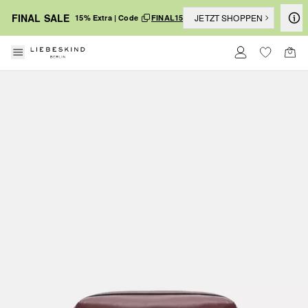
FINAL SALE
JETZT SHOPPEN
15% Extra | Code
FINAL15