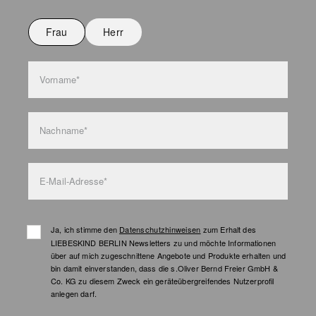
Nicht bügeln
Nicht waschen
Frau
Herr
Taschenpflege
Vorname*
Nachname*
E-Mail-Adresse*
Ja, ich stimme den
Datenschutzhinweisen
zum Erhalt des
LIEBESKIND BERLIN Newsletters zu und möchte Informationen
über auf mich zugeschnittene Angebote und Produkte erhalten und
bin damit einverstanden, dass die s.Oliver Bernd Freier GmbH &
Co. KG zu diesem Zweck ein geräteübergreifendes Nutzerprofil
anlegen darf.