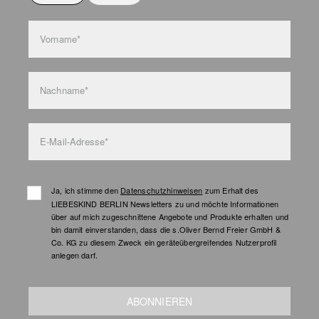
Taschenpflege
Vorname*
Nachname*
E-Mail-Adresse*
Ja, ich stimme den
Datenschutzhinweisen
zum Erhalt des
LIEBESKIND BERLIN Newsletters zu und möchte Informationen
über auf mich zugeschnittene Angebote und Produkte erhalten und
bin damit einverstanden, dass die s.Oliver Bernd Freier GmbH &
Co. KG zu diesem Zweck ein geräteübergreifendes Nutzerprofil
anlegen darf.
ABONNIEREN