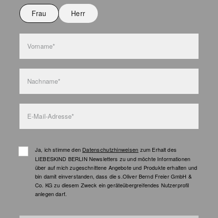
Nicht waschen
Frau
Herr
Taschenpflege
Vorname*
Nachname*
E-Mail-Adresse*
Ja, ich stimme den
Datenschutzhinweisen
zum Erhalt des
LIEBESKIND BERLIN Newsletters zu und möchte Informationen
über auf mich zugeschnittene Angebote und Produkte erhalten und
bin damit einverstanden, dass die s.Oliver Bernd Freier GmbH &
Co. KG zu diesem Zweck ein geräteübergreifendes Nutzerprofil
anlegen darf.