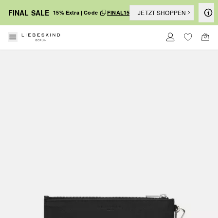
FINAL SALE
JETZT SHOPPEN
15% Extra | Code
FINAL15