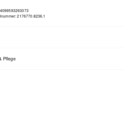
 4099593263073
elnummer: 2176770.8236.1
m
 B x T (cm): 23 x 34 x 12
& Pflege
bleiche nicht möglich
 für den Trockner geeignet
 chemische Reinigung möglich
 bügeln