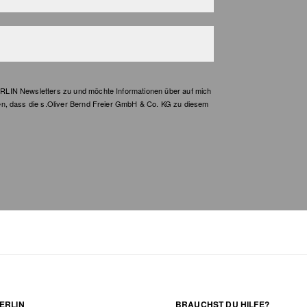
LIN Newsletters zu und möchte Informationen über auf mich
en, dass die s.Oliver Bernd Freier GmbH & Co. KG zu diesem
ERLIN
BRAUCHST DU HILFE?