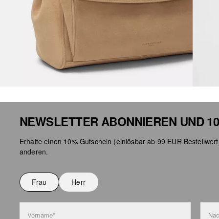
NEWSLETTER ABONNIEREN UND 10
Erhalte einen 10% Gutschein (einlösbar ab 99 EUR Bestellwert
anderen.
Frau
Herr
Vorname*
Na