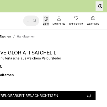
...
Land
Mein Konto
Wunschliste
Warenkorb
Taschen
Handtaschen
VE GLORIA II SATCHEL L
hultertasche aus weichem Veloursleder
00
ndfarben
VERFÜGBARKEIT BENACHRICHTIGEN