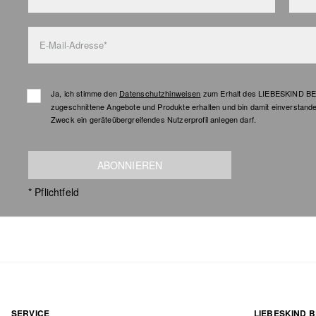
E-Mail-Adresse*
Ja, ich stimme den
Datenschutzhinweisen
zum Erhalt des LIEBESKIND BER
zugeschnittene Angebote und Produkte erhalten und bin damit einverstand
Zweck ein geräteübergreifendes Nutzerprofil anlegen darf.
ABONNIEREN
* Pflichtfeld
SERVICE
LIEBESKIND B