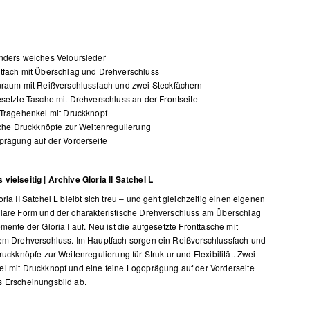
nders weiches Veloursleder
tfach mit Überschlag und Drehverschluss
raum mit Reißverschlussfach und zwei Steckfächern
setzte Tasche mit Drehverschluss an der Frontseite
Tragehenkel mit Druckknopf
iche Druckknöpfe zur Weitenregulierung
rägung auf der Vorderseite
vielseitig | Archive Gloria II Satchel L
ria II Satchel L bleibt sich treu – und geht gleichzeitig einen eigenen
lare Form und der charakteristische Drehverschluss am Überschlag
emente der Gloria I auf. Neu ist die aufgesetzte Fronttasche mit
em Drehverschluss. Im Hauptfach sorgen ein Reißverschlussfach und
ruckknöpfe zur Weitenregulierung für Struktur und Flexibilität. Zwei
l mit Druckknopf und eine feine Logoprägung auf der Vorderseite
 Erscheinungsbild ab.