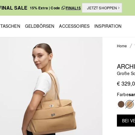
FINAL SALE
15% Extra | Code
FINAL15
JETZT SHOPPEN
TASCHEN
GELDBÖRSEN
ACCESSOIRES
INSPIRATION
Home
ARCHI
Große Sc
€ 329,
Farbe
sa
BEI 