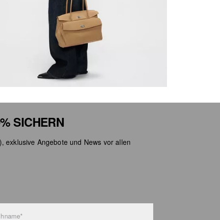
Nicht
% SICHERN
), exklusive Angebote und News vor allen
chname*