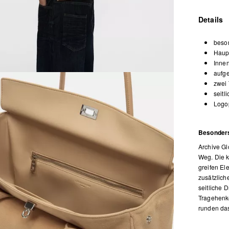
Details
beso
Haup
Innen
aufge
zwei 
seitl
Logop
Besonders 
Archive Glo
Weg. Die k
greifen El
zusätzlich
seitliche D
Tragehenke
runden das